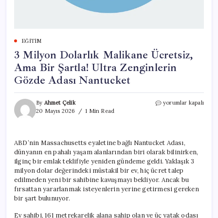
EĞITIM
3 Milyon Dolarlık Malikane Ücretsiz,
Ama Bir Şartla! Ultra Zenginlerin
Gözde Adası Nantucket
3
By
Ahmet Çelik
yorumlar kapalı
Milyon
20 Mayıs 2026
1 Min Read
Dolarlık
Malikane
Ücretsiz,
ABD’nin Massachusetts eyaletine bağlı Nantucket Adası,
Ama
dünyanın en pahalı yaşam alanlarından biri olarak bilinirken,
Bir
Şartla!
ilginç bir emlak teklifiyle yeniden gündeme geldi. Yaklaşık 3
Ultra
milyon dolar değerindeki müstakil bir ev, hiç ücret talep
Zenginlerin
edilmeden yeni bir sahibine kavuşmayı bekliyor. Ancak bu
Gözde
fırsattan yararlanmak isteyenlerin yerine getirmesi gereken
Adası
bir şart bulunuyor.
Nantucket
için
Ev sahibi, 161 metrekarelik alana sahip olan ve üç yatak odası