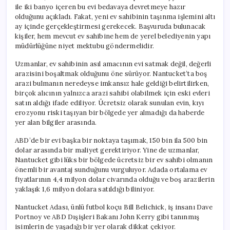
ile iki banyo içeren bu evi bedavaya devretmeye hazır
olduğunu açıkladı. Fakat, yeni ev sahibinin taşınma işlemini altı
ay içinde gerçekleştirmesi gerekecek. Başvuruda bulunacak
kişiler, hem mevcut ev sahibine hem de yerel belediyenin yapı
müdürlüğüne niyet mektubu göndermelidir.
Uzmanlar, ev sahibinin asıl amacının evi satmak değil, değerli
arazisini boşaltmak olduğunu öne sürüyor. Nantucket’ta boş
arazi bulmanın neredeyse imkansız hale geldiği belirtilirken,
birçok alıcının yalnızca arazi sahibi olabilmek için eski evleri
satın aldığı ifade ediliyor. Ücretsiz olarak sunulan evin, kıyı
erozyonu riski taşıyan bir bölgede yer almadığı da haberde
yer alan bilgiler arasında.
ABD’de bir evi başka bir noktaya taşımak, 150 bin ila 500 bin
dolar arasında bir maliyet gerektiriyor. Yine de uzmanlar,
Nantucket gibi lüks bir bölgede ücretsiz bir ev sahibi olmanın
önemli bir avantaj sunduğunu vurguluyor. Adada ortalama ev
fiyatlarının 4,4 milyon dolar civarında olduğu ve boş arazilerin
yaklaşık 1,6 milyon dolara satıldığı biliniyor.
Nantucket Adası, ünlü futbol koçu Bill Belichick, iş insanı Dave
Portnoy ve ABD Dışişleri Bakanı John Kerry gibi tanınmış
isimlerin de yaşadığı bir yer olarak dikkat çekiyor.