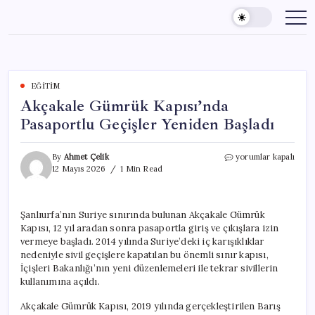
Skip
to
content
EĞITIM
Akçakale Gümrük Kapısı’nda
Pasaportlu Geçişler Yeniden Başladı
Akçakale
By
Ahmet Çelik
yorumlar kapalı
Gümrük
12 Mayıs 2026
1 Min Read
Kapısı’nda
Pasaportlu
Geçişler
Şanlıurfa’nın Suriye sınırında bulunan Akçakale Gümrük
Yeniden
Kapısı, 12 yıl aradan sonra pasaportla giriş ve çıkışlara izin
Başladı
için
vermeye başladı. 2014 yılında Suriye’deki iç karışıklıklar
nedeniyle sivil geçişlere kapatılan bu önemli sınır kapısı,
İçişleri Bakanlığı’nın yeni düzenlemeleri ile tekrar sivillerin
kullanımına açıldı.
Akçakale Gümrük Kapısı, 2019 yılında gerçekleştirilen Barış