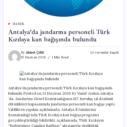
HABER
Antalya’da jandarma personeli Türk
Kızılaya kan bağışında bulundu
Antalya’da
By
Ahmet Çelik
yorumlar kapalı
jandarma
13 Haziran 2026
1 Min Read
personeli
Türk
Kızılaya
kan
bağışında
bulundu
Antalya’da jandarma personeli Türk Kızılaya kan bağışında
için
bulundu Posted on 13 Haziran 2026 by Yusuf Arslan Antalya
‘da, Jandarma Genel Komutanlığının 187. kuruluş yıl dönümü
etkinlikleri kapsamında jandarma personeli kan bağışı yaptı.
Valilikten yapılan açıklamada, Antalya İl Jandarma
Komutanlığı’nda Türk Kızılaya kan bağışı programı
gerçekleştirildiği bildirildi. Açıklamada, Türk Kızılayın
“Birbirimize Candan Bağlıyız” sloganıyla yürüttüğü