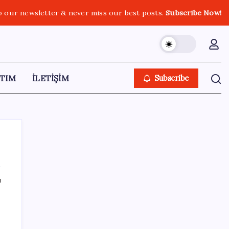
o our newsletter & never miss our best posts.
Subscribe Now!
TIM
İLETİŞİM
Subscribe
ı
SON YAZILAR
Halkbank’tan beklenti üstü net kâr