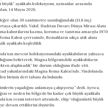
Ayakkabılar
ü büyük” ayakkabı koleksiyonu, uzmanlar arasında
için
slan, 14 Mayıs 2026.
eğer olan 30 santimetre uzunluğundaki (11,8 inç)
rtaya çıkarıldı. Vakıf, Hadrian Duvarı Dünya Mirası Alanı
oma kalıntılarını kazma, koruma ve tanıtma amacıyla 1970
oma Kalesi çevresinde, Romalıların sıkça atık alanı
ük ayakkabı keşfedildi.
nda’nın mevcut koleksiyonundaki ayakkabıların yalnızca
lduğunu belirterek, Magna bölgesindeki ayakkabıların
ekten alışılmadık” bir durum olduğunu ifade etti.
head yakınlarındaki Magna Roma Kalesi’nde, Vindolanda
en birinin deri tabanı da bulundu.
mlerin yaşadığını anlamaya çalışıyoruz” dedi. Ayrıca,
dığını ve neden bu bölgede bu kadar çok büyük ayakkabı
da’nın resmi internet sitesinde, ekip “olağanüstü büyük
eye devam ettiklerini duyurdu.