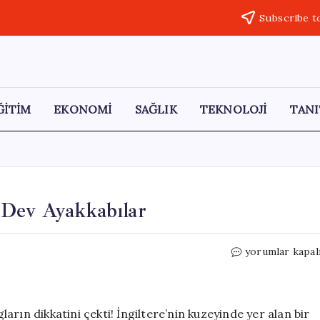
Subscribe t
ĞİTİM
EKONOMİ
SAĞLIK
TEKNOLOJİ
TANI
 Dev Ayakkabılar
Antik
yorumlar kapal
Roma’dan
Gelen
Gizemli
Dev
rın dikkatini çekti! İngiltere’nin kuzeyinde yer alan bir