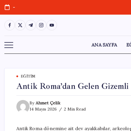
Skip
-
to
content
https://www.facebook.com/
https://twitter.com/
https://t.me/
https://www.instagram.com/
https://youtube.com/
ANA SAYFA
E
EĞITIM
Antik Roma’dan Gelen Gizemli
By
Ahmet Çelik
14 Mayıs 2026
2 Min Read
Antik Roma dönemine ait dev ayakkabılar, arkeologla