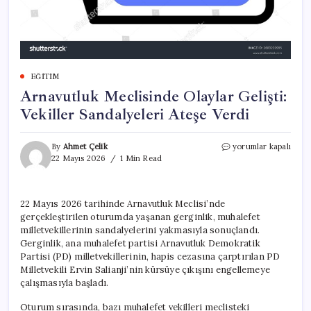
EĞITIM
Arnavutluk Meclisinde Olaylar Gelişti:
Vekiller Sandalyeleri Ateşe Verdi
Arnavutluk
By
Ahmet Çelik
yorumlar kapalı
Meclisinde
22 Mayıs 2026
1 Min Read
Olaylar
Gelişti:
Vekiller
22 Mayıs 2026 tarihinde Arnavutluk Meclisi’nde
Sandalyeleri
gerçekleştirilen oturumda yaşanan gerginlik, muhalefet
Ateşe
Verdi
milletvekillerinin sandalyelerini yakmasıyla sonuçlandı.
için
Gerginlik, ana muhalefet partisi Arnavutluk Demokratik
Partisi (PD) milletvekillerinin, hapis cezasına çarptırılan PD
Milletvekili Ervin Salianji’nin kürsüye çıkışını engellemeye
çalışmasıyla başladı.
Oturum sırasında, bazı muhalefet vekilleri meclisteki