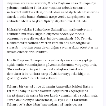
ekipmanlara zarar vererek, Meclis Başkanı Elisa Spiropali’ye
yabancı maddeler fırlattılar. Yaşanan arbede sonrası,
muhalefet milletvekilleri, oturdukları sandalyelerden bazılarını
alarak meclis binası önünde ateşe verdi. Bu gelişmelerin
ardından Meclis Başkanı Spiropali, oturumu durdurdu.
Muhalefet vekilleri daha önce, Salianji’nin mahkumiyetinin
ardından milletvekilliğinin düşmesi nedeniyle meclis
oturumunu engelleyeceklerini duyurmuşlardı. PD, Temyiz
Mahkemesi tarafından verilen kararın adil olmadığını ve
siyasi bir motivasyona dayandığını savunarak, protestolarına
devam edeceklerini bildirdi.
Meclis Başkanı Spiropali, sosyal medya üzerinden yaptığı
açıklamada, vatandaşların güveninin önemine vurgu yaparak,
“Bu sandalyelerin yakılması, vatandaşlara, hukuka ve
demokratik kurumlara karşı büyük bir saygı eksikliğinin
göstergesidir” ifadelerini kullandı.
Salianji, birkaç yıl önce dönemin Arnavutluk İçişleri Bakanı
Fatmir Xhafaj’ın akrabalarının uyuşturucu kaçakçılığına
karıştığına dair sahte bir ses kaydı yayımlamakla suçlanmıştı.
Tiran’daki Temyiz Mahkemesi, 26 Eylül 2024 tarihinde
Salianji’ye “sahte ihbar” suçundan 1 yıl hapis cezası