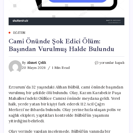
EĞITIM
Cami Önünde Şok Edici Ölüm:
Başından Vurulmuş Halde Bulundu
Cami
By
Ahmet Çelik
yorumlar kapalı
Önünde
20 Mayıs 2026
1 Min Read
Şok
Edici
Ölüm:
Erzurum’da 32 yaşındaki Alihan Bülbül, cami önünde başından
Başından
vurulmuş bir şekilde ölü bulundu. Olay, Kazım Karabekir Paşa
Vurulmuş
Halde
Mahallesi’ndeki Güllüce Camisi önünde meydana geldi. Yerel
Bulundu
halk, yerde yatan bir kişiyi fark ederek 112 Acil Çağrı
için
Merkezi’ne ihbarda bulundu. Olay yerine hızla ulaşan polis ve
sağlık ekipleri, yaptıkları kontrolde Bülbül’ün yaşamını
yitirdiğini belirledi.
Olay yerinde yapılan incelemede, Bülbül’ün yanında bir