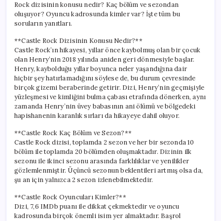
Rock dizisinin konusu nedir? Kaç bölüm ve sezondan
Kadrosu
için
oluşuyor? Oyuncu kadrosunda kimler var? İşte tüm bu
soruların yanıtları.
**Castle Rock Dizisinin Konusu Nedir?**
Castle Rock’ın hikayesi, yıllar önce kaybolmuş olan bir çocuk
olan Henry’nin 2018 yılında aniden geri dönmesiyle başlar.
Henry, kaybolduğu yıllar boyunca neler yaşandığına dair
hiçbir şey hatırlamadığını söylese de, bu durum çevresinde
birçok gizemi beraberinde getirir. Dizi, Henry’nin geçmişiyle
yüzleşmesi ve kimliğini bulma çabası etrafında dönerken, aynı
zamanda Henry’nin üvey babasının ani ölümü ve bölgedeki
hapishanenin karanlık sırları da hikayeye dahil oluyor.
**Castle Rock Kaç Bölüm ve Sezon?**
Castle Rock dizisi, toplamda 2 sezon ve her bir sezonda 10
bölüm ile toplamda 20 bölümden oluşmaktadır. Dizinin ilk
sezonu ile ikinci sezonu arasında farklılıklar ve yenilikler
gözlemlenmiştir. Üçüncü sezonun beklentileri artmış olsa da,
şu an için yalnızca 2 sezon izlenebilmektedir.
**Castle Rock Oyuncuları Kimler?**
Dizi, 7,6 IMDb puanı ile dikkat çekmektedir ve oyuncu
kadrosunda birçok önemli isim yer almaktadır. Başrol