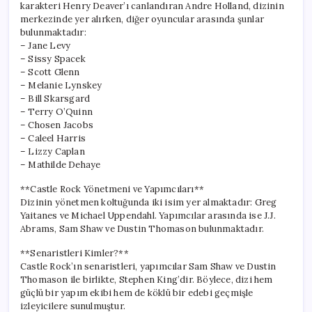
karakteri Henry Deaver’ı canlandıran Andre Holland, dizinin
merkezinde yer alırken, diğer oyuncular arasında şunlar
bulunmaktadır:
– Jane Levy
– Sissy Spacek
– Scott Glenn
– Melanie Lynskey
– Bill Skarsgard
– Terry O’Quinn
– Chosen Jacobs
– Caleel Harris
– Lizzy Caplan
– Mathilde Dehaye
**Castle Rock Yönetmeni ve Yapımcıları**
Dizinin yönetmen koltuğunda iki isim yer almaktadır: Greg
Yaitanes ve Michael Uppendahl. Yapımcılar arasında ise J.J.
Abrams, Sam Shaw ve Dustin Thomason bulunmaktadır.
**Senaristleri Kimler?**
Castle Rock’ın senaristleri, yapımcılar Sam Shaw ve Dustin
Thomason ile birlikte, Stephen King’dir. Böylece, dizi hem
güçlü bir yapım ekibi hem de köklü bir edebi geçmişle
izleyicilere sunulmuştur.