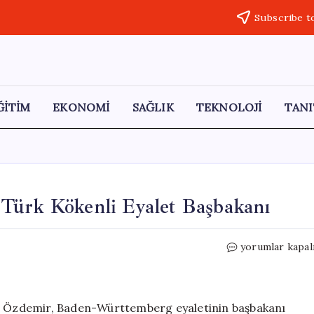
Subscribe t
ĞİTİM
EKONOMİ
SAĞLIK
TEKNOLOJİ
TANI
Türk Kökenli Eyalet Başbakanı
Cem
yorumlar kapal
Özdemir:
Almanya’nın
İlk
Türk
em Özdemir, Baden-Württemberg eyaletinin başbakanı