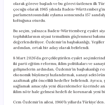
olarak göreve başladı ve bu görevi üstlenen ilk Türki
çocuğu olarak 1965 yılında Baden-Württemberg’in
parlamentosundaki oylama sonucunda 157 sandalyeli
koltuğuna oturdu.
Bu seçim, yalnızca Baden-Württemberg eyalet siy
topluluklarının siyasi temsilinin güçlenmesi bakı
değerlendiriliyor. Özdemir’in başbakanlığı, Yeşil
ardından, ortak bir aday olarak belirlendi.
8 Mart 2026’da gerçekleştirilen eyalet seçimlerinde
iki parti eğitim reformu, iklim politikaları ve san
gelişmelerin ardından, Özdemir’in başbakanlığı re
ekonomik büyümeyi hızlandırmak, sanayi sektörünü
azaltmak gibi öncelikli hedefler belirlendi. Ayrıca
sağlamak amacıyla yeni düzenlemeler üzerinde an
iklim nötr hale gelmesi hedefi de korunarak yeni bi
Cem Özdemir’in ailesi, 1960’lı yıllarda Türkiye’den