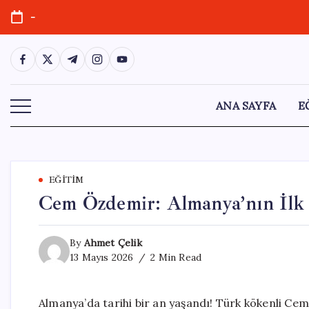
Skip
-
to
content
https://www.facebook.com/
https://twitter.com/
https://t.me/
https://www.instagram.com/
https://youtube.com/
ANA SAYFA
E
EĞITIM
Cem Özdemir: Almanya’nın İlk 
By
Ahmet Çelik
13 Mayıs 2026
2 Min Read
Almanya’da tarihi bir an yaşandı! Türk kökenli C