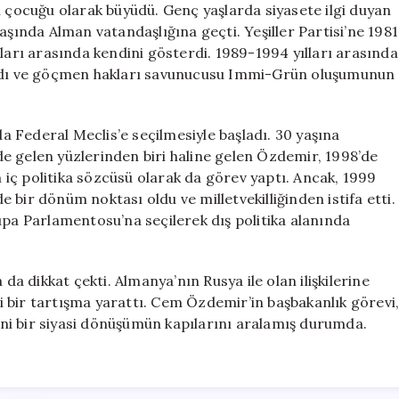
n çocuğu olarak büyüdü. Genç yaşlarda siyasete ilgi duyan
aşında Alman vatandaşlığına geçti. Yeşiller Partisi’ne 1981
oları arasında kendini gösterdi. 1989-1994 yılları arasında
dı ve göçmen hakları savunucusu Immi-Grün oluşumunun
da Federal Meclis’e seçilmesiyle başladı. 30 yaşına
e gelen yüzlerinden biri haline gelen Özdemir, 1998’de
iç politika sözcüsü olarak da görev yaptı. Ancak, 1999
de bir dönüm noktası oldu ve milletvekilliğinden istifa etti.
upa Parlamentosu’na seçilerek dış politika alanında
 da dikkat çekti. Almanya’nın Rusya ile olan ilişkilerine
mli bir tartışma yarattı. Cem Özdemir’in başbakanlık görevi
ni bir siyasi dönüşümün kapılarını aralamış durumda.