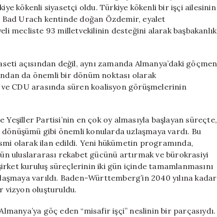
Kökenli
ye kökenli siyasetçi oldu. Türkiye kökenli bir işçi ailesinin
Eyalet
 Bad Urach kentinde doğan Özdemir, eyalet
Başbakanı
 mecliste 93 milletvekilinin desteğini alarak başbakanlık
için
aseti açısından değil, aynı zamanda Almanya’daki göçme
mından da önemli bir dönüm noktası olarak
ler ve CDU arasında süren koalisyon görüşmelerinin
 Yeşiller Partisi’nin en çok oy almasıyla başlayan süreçte,
ayi dönüşümü gibi önemli konularda uzlaşmaya vardı. Bu
smi olarak ilan edildi. Yeni hükümetin programında,
n uluslararası rekabet gücünü artırmak ve bürokrasiyi
, şirket kuruluş süreçlerinin iki gün içinde tamamlanmasını
laşmaya varıldı. Baden-Württemberg’in 2040 yılına kadar
r vizyon oluşturuldu.
 Almanya’ya göç eden “misafir işçi” neslinin bir parçasıydı.