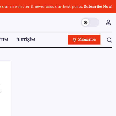
o our newsletter & never miss our best posts.
Subscribe Now!
TIM
İLETİŞİM
Subscribe
ı
SON YAZILAR
Ordu’da çilek sürprizi