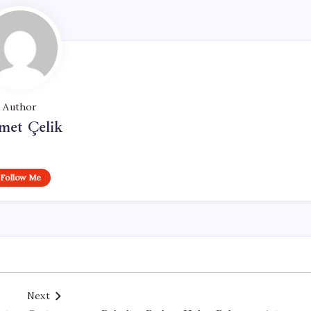
Author
met Çelik
Follow Me
Next