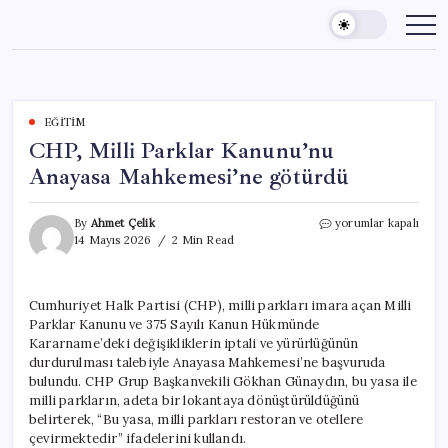
Skip
to
content
EĞITIM
CHP, Milli Parklar Kanunu’nu
Anayasa Mahkemesi’ne götürdü
CHP,
By
Ahmet Çelik
yorumlar kapalı
Milli
14 Mayıs 2026
2 Min Read
Parklar
Kanunu’nu
Anayasa
Cumhuriyet Halk Partisi (CHP), milli parkları imara açan Milli
Mahkemesi’ne
Parklar Kanunu ve 375 Sayılı Kanun Hükmünde
götürdü
için
Kararname’deki değişikliklerin iptali ve yürürlüğünün
durdurulması talebiyle Anayasa Mahkemesi’ne başvuruda
bulundu. CHP Grup Başkanvekili Gökhan Günaydın, bu yasa ile
milli parkların, adeta bir lokantaya dönüştürüldüğünü
belirterek, “Bu yasa, milli parkları restoran ve otellere
çevirmektedir” ifadelerini kullandı.