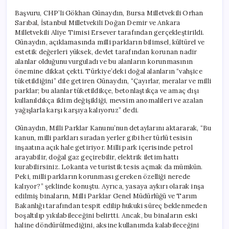
Başvuru, CHP’li Gökhan Günaydın, Bursa Milletvekili Orhan
Sarıbal, İstanbul Milletvekili Doğan Demir ve Ankara
Milletvekili Aliye Timisi Ersever tarafından gerçekleştirildi.
Günaydın, açıklamasında milli parkların bilimsel, kültürel ve
estetik değerleri yüksek, devlet tarafından korunan nadir
alanlar olduğunu vurguladı ve bu alanların korunmasının
önemine dikkat çekti. Türkiye’deki doğal alanların “vahşice
tüketildiğini” dile getiren Günaydın, “Çayırlar, meralar ve milli
parklar; bu alanlar tüketildikçe, betonlaştıkça ve amaç dışı
kullanıldıkça iklim değişikliği, mevsim anomalileri ve azalan
yağışlarla karşı karşıya kalıyoruz” dedi.
Günaydın, Milli Parklar Kanunu’nun detaylarını aktararak, “Bu
kanun, milli parkları sıradan yerler gibi her türlü tesisin
inşaatına açık hale getiriyor. Milli park içerisinde petrol
arayabilir, doğal gaz geçirebilir, elektrik iletim hattı
kurabilirsiniz. Lokanta ve turistik tesis açmak da mümkün.
Peki, milli parkların korunması gereken özelliği nerede
kalıyor?” şeklinde konuştu. Ayrıca, yasaya aykırı olarak inşa
edilmiş binaların, Milli Parklar Genel Müdürlüğü ve Tarım
Bakanlığı tarafından tespit edilip hukuki süreç beklenmeden
boşaltılıp yıkılabileceğini belirtti. Ancak, bu binaların eski
haline döndürülmediğini, aksine kullanımda kalabileceğini