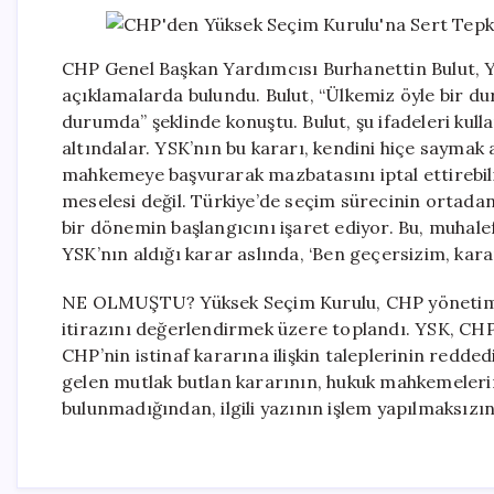
CHP Genel Başkan Yardımcısı Burhanettin Bulut, Yü
açıklamalarda bulundu. Bulut, “Ülkemiz öyle bir du
durumda” şeklinde konuştu. Bulut, şu ifadeleri kull
altındalar. YSK’nın bu kararı, kendini hiçe saymak 
mahkemeye başvurarak mazbatasını iptal ettirebil
meselesi değil. Türkiye’de seçim sürecinin ortadan 
bir dönemin başlangıcını işaret ediyor. Bu, muhale
YSK’nın aldığı karar aslında, ‘Ben geçersizim, karar
NE OLMUŞTU? Yüksek Seçim Kurulu, CHP yönetiminin 
itirazını değerlendirmek üzere toplandı. YSK, CH
CHP’nin istinaf kararına ilişkin taleplerinin redde
gelen mutlak butlan kararının, hukuk mahkemeleri
bulunmadığından, ilgili yazının işlem yapılmaksızın 