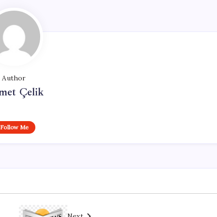
Author
met Çelik
Follow Me
Next