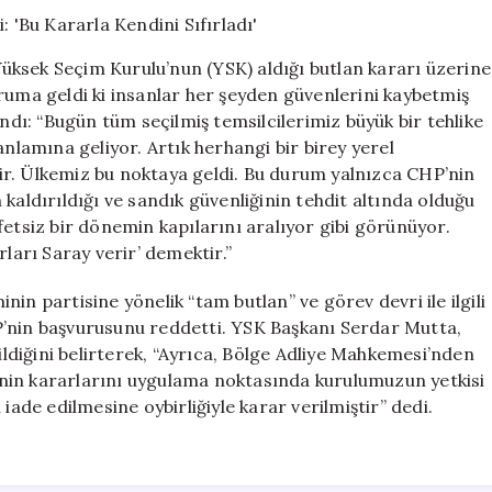
Kurulu’na
Sert
Tepki:
ksek Seçim Kurulu’nun (YSK) aldığı butlan kararı üzerine
‘Bu
ruma geldi ki insanlar her şeyden güvenlerini kaybetmiş
Kararla
andı: “Bugün tüm seçilmiş temsilcilerimiz büyük bir tehlike
Kendini
Sıfırladı’
anlamına geliyor. Artık herhangi bir birey yerel
için
ir. Ülkemiz bu noktaya geldi. Bu durum yalnızca CHP’nin
kaldırıldığı ve sandık güvenliğinin tehdit altında olduğu
fetsiz bir dönemin kapılarını aralıyor gibi görünüyor.
ları Saray verir’ demektir.”
partisine yönelik “tam butlan” ve görev devri ile ilgili
P’nin başvurusunu reddetti. YSK Başkanı Serdar Mutta,
dildiğini belirterek, “Ayrıca, Bölge Adliye Mahkemesi’nden
nin kararlarını uygulama noktasında kurulumuzun yetkisi
iade edilmesine oybirliğiyle karar verilmiştir” dedi.