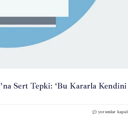
a Sert Tepki: ‘Bu Kararla Kendini
CHP’den
yorumlar kapal
Yüksek
Seçim