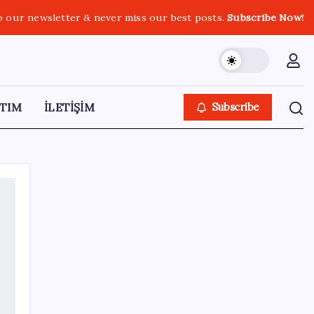
o our newsletter & never miss our best posts.
Subscribe Now!
TIM
İLETİŞİM
Subscribe
SON YAZILAR
Ordu’da çilek sürprizi