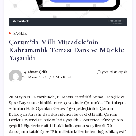
SAĞLIK
Çorum’da Milli Mücadele’nin
Kahramanlık Teması Dans ve Müzikle
Yaşatıldı
Çorum’da
By
Ahmet Çelik
yorumlar kapalı
Milli
20 Mayıs 2026
1 Min Read
Mücadele’nin
Kahramanlık
Teması
20 Mayıs 2026 tarihinde, 19 Mayıs Atatürk’ü Anma, Gençlik ve
Dans
Spor Bayramı etkinlikleri çerçevesinde Çorum’da “Kurtuluşun
ve
Müzikle
Adımları Halk Oyunları Gecesi” gerçekleştirildi. Çorum
Yaşatıldı
Belediyesi tarafından düzenlenen bu özel etkinlik, Çorum
için
Devlet Tiyatroları Salonu’nda yapıldı. Gösteride Türkiye’nin
çeşitli bölgelerine ait 11 farklı halk oyunu sergilendi. 70
dansçının katıldığı ve “Bir milletin küllerinden doğuş hikayesi”