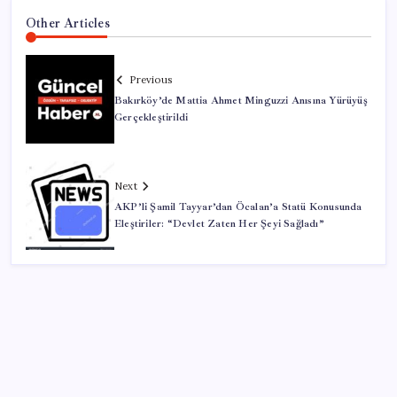
Other Articles
Previous
Bakırköy’de Mattia Ahmet Minguzzi Anısına Yürüyüş
Gerçekleştirildi
Next
AKP’li Şamil Tayyar’dan Öcalan’a Statü Konusunda
Eleştiriler: “Devlet Zaten Her Şeyi Sağladı”