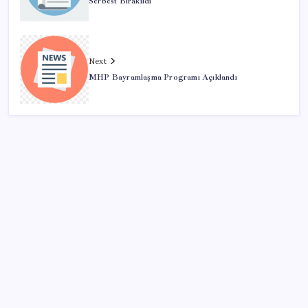
Serbest Bırakıldı
Next
MHP Bayramlaşma Programı Açıklandı
SON YAZILAR
Ordu’da çilek sürprizi
Yandex AI Haritalara Geldi: Yapay Zeka Destekli Yeni