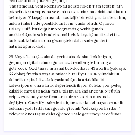
Yeni tasarımın pikselli geçmişi
Tasarımcılar, yeni koleksiyonu geliştirirken Tamagotchi’nin
pikselli ekran yapısına ve canlı renk tonlarına odaklandıklarını
belirtiyor. Y kuşağı arasında nostaljik bir etki yaratan bu adım,
ünlü isimlerin de çocukluk anılarını canlandırdı. Oyuncu
Hilary Duff, katıldığı bir programda çocukluğunda
anahtarlığında sekiz adet sanal bebek taşıdığını itiraf etti ve
bu küçük kutuların ona geçmişteki daha sade günleri
hatırlattığını ekledi.
29 Mayıs’ta mağazalarda yerini alacak olan koleksiyon,
geçmişin dijital ruhunu günümüz trendleriyle bir araya
getirecek. Özel tasarım sanal bebek cihazı, 43 sterlin (yaklaşık
55 dolar) fiyatla satışa sunulacak. Bu fiyat, 1996 yılındaki 18
dolarlık orijinal fiyatla kıyaslandığında artık lüks bir
koleksiyon ürünü olarak değerlendiriliyor. Koleksiyon, pelüş
kulaklık çantalarından metal tılsımlara kadar geniş bir ürün
yelpazesi sunuyor ve fiyatlar 14 ile 95 sterlin arasında
değişiyor. Casetify, paketlerin içine sıradan olmayan ve nadir
bulunan yedi farklı kategoride gizemli “koleksiyon kartları”
ekleyerek nostaljiyi daha eğlenceli hale getirmeyi hedefliyor.