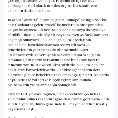
gibi çeşitli ürünler yer alıyor. Projenin en ilgi çekici yanı,
koleksiyona özel olarak üretilen orijinal bir sanal bebek
cihazının da dahil edilmesi.
Japonca “yumurta” anlamına gelen “tamago” ve İngilizce “kol
saati” anlamına gelen “watch” kelimelerinin birleşiminden
oluşan bu oyuncak, ilk kez 1996 yılında Japonya’da piyasaya
sürüldü. Cihaz, içinde büyütülmeyi bekleyen 35 farklı karakter
seçeneği sunuyordu. Kullanıcılar, dijital dostlarının
beslenmesi, hastalandıklarında tedavi edilmesi ve
temizliklerinin yapılması gibi tüm sorumlulukları
üstlenmekteydi. İlk versiyonlarda duraklatma özelliğinin
olmaması, sahiplerin her yarım saatte bir ekranı kontrol
etmesini zorunlu kılıyordu. Aksi takdirde, bu dijital canlılar
hayatlarını kaybedebiliyordu. Özellikle öğrencilerin ders
sırasında gizlice bebeklerini beslemeye çalışmaları, okullarda
çeşitli krizlere yol açtı ve birçok eğitim kurumunda
oyuncakların yasaklanmasıyla sonuçlandı.
Tüm bu tartışmalara rağmen, Tamagotchi’nin çocuklara
sorumluluk bilinci kazandırdığına dair olumlu geri dönüşler de
alındı. Oyuncak, dünya genelinde 100 milyon adetlik bir satış
başarısına ulaştı.