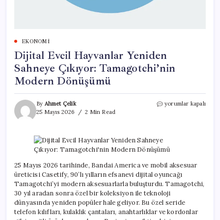
EKONOMI
Dijital Evcil Hayvanlar Yeniden
Sahneye Çıkıyor: Tamagotchi’nin
Modern Dönüşümü
Dijital
By
Ahmet Çelik
yorumlar kapalı
Evcil
25 Mayıs 2026
2 Min Read
Hayvanlar
Yeniden
Sahneye
Çıkıyor:
Tamagotchi’nin
Modern
25 Mayıs 2026 tarihinde, Bandai America ve mobil aksesuar
Dönüşümü
üreticisi Casetify, 90’lı yılların efsanevi dijital oyuncağı
için
Tamagotchi’yi modern aksesuarlarla buluşturdu. Tamagotchi,
30 yıl aradan sonra özel bir koleksiyon ile teknoloji
dünyasında yeniden popüler hale geliyor. Bu özel seride
telefon kılıfları, kulaklık çantaları, anahtarlıklar ve kordonlar