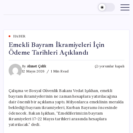
Skip
to
content
HABER
Emekli Bayram İkramiyeleri İçin
Ödeme Tarihleri Açıklandı
Emekli
By
Ahmet Çelik
yorumlar kapalı
Bayram
12 Mayıs 2026
1 Min Read
İkramiyeleri
İçin
Ödeme
Çalışma ve Sosyal Güvenlik Bakanı Vedat Işıkhan, emekli
Tarihleri
bayram ikramiyelerinin ne zaman hesaplara yatırılacağına
Açıklandı
için
dair önemli bir açıklama yaptı. Milyonlarca emeklinin merakla
beklediği bayram ikramiyeleri, Kurban Bayramı öncesinde
ödenecek. Bakan Işıkhan, “Emeklilerimizin bayram
ikramiyeleri 17-22 Mayıs tarihleri arasında hesaplara
yatırılacak.” dedi.