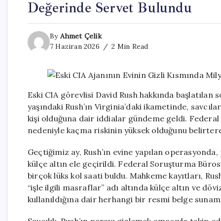
Değerinde Servet Bulundu
By
Ahmet Çelik
7 Haziran 2026
2 Min Read
Eski CIA görevlisi David Rush hakkında başlatılan 
yaşındaki Rush’ın Virginia’daki ikametinde, savcıl
kişi olduğuna dair iddialar gündeme geldi. Federal
nedeniyle kaçma riskinin yüksek olduğunu belirtere
Geçtiğimiz ay, Rush’ın evine yapılan operasyonda, 
külçe altın ele geçirildi. Federal Soruşturma Büros
birçok lüks kol saati buldu. Mahkeme kayıtları, Rus
“işle ilgili masraflar” adı altında külçe altın ve dö
kullanıldığına dair herhangi bir resmi belge sunamad
Savcılık, Rush’ın parayı gizlemek amacıyla takip edi