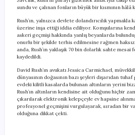
sundu ve çalınan fonların büyük bir kısmının hâlâ k
Rush’ın, yalnızca devlete dolandırıcılık yapmakla 
üzerine inşa ettiği iddia ediliyor. Komşularına kendi
askeri geçmişi hakkında yanlış beyanlarda bulunduğ
onurlu bir şekilde terhis edilmesine rağmen haksız y
anda, Rush’ın yaklaşık 70 bin dolarlık sahte mesa
kaydedildi.
David Rush’ın avukatı Jessica Carmichael, müvekkil
dünyasının doğasının bazı şeyleri dışarıdan tuhaf g
evdeki kilitli kasalarda bulunan altınların yerini biz
Rush’ın altınların kendisine ait olduğunu hiçbir z
çıkarılarak elektronik kelepçeyle ev hapsine alınma
profesyonel geçmişini vurgulayarak, sıradan bir v
olduğuna dikkat çekti.