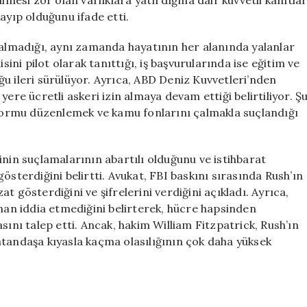
ayıp olduğunu ifade etti.
kalmadığı, aynı zamanda hayatının her alanında yalanlar
sini pilot olarak tanıttığı, iş başvurularında ise eğitim ve
u ileri sürülüyor. Ayrıca, ABD Deniz Kuvvetleri’nden
ere ücretli askeri izin almaya devam ettiği belirtiliyor. Ş
i formu düzenlemek ve kamu fonlarını çalmakla suçlandığı
inin suçlamalarının abartılı olduğunu ve istihbarat
österdiğini belirtti. Avukat, FBI baskını sırasında Rush’ın
zat gösterdiğini ve şifrelerini verdiğini açıkladı. Ayrıca,
aman iddia etmediğini belirterek, hücre hapsinden
sını talep etti. Ancak, hakim William Fitzpatrick, Rush’ın
atandaşa kıyasla kaçma olasılığının çok daha yüksek