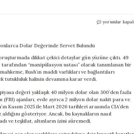
Eski
yorumlar kapal
CIA
Ajanının
Evinin
Gizli
Kısmında
soruşturmada dikkat çekici detaylar gün yüzüne çıktı. 49
Milyonlarca
ar tarafından “manipülasyon ustası” olarak tanımlanan bir
Dolar
 mahkeme, Rush’ın maddi varlıkları ve bağlantıları
Değerinde
Servet
k tutukluluk halinin devamına karar verdi.
Bulundu
için
piyasa değeri yaklaşık 40 milyon dolar olan 300’den fazla
u (FBI) ajanları, evde ayrıca 2 milyon dolar nakit para ve
h’ın Kasım 2025 ile Mart 2026 tarihleri arasında CIA’den
viz aldığını gösteriyor. Ancak, bu kaynakların nasıl
ı ve teşkilat, altınların izini süremedi.
lmesi zor olan varlıklara yatırdığına dair kuvvetli kanıtla