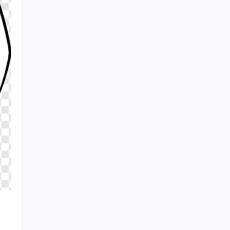
fırsatı: Son başvuru tarihi belli oldu
Dünya Altın Konseyi’nden kritik rapor: Altın
piyasasında kısa vadede ne olacak?
Sayaç