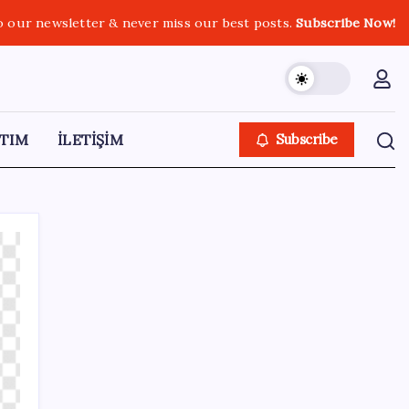
o our newsletter & never miss our best posts.
Subscribe Now!
TIM
İLETİŞİM
Subscribe
SON YAZILAR
Bakan Yumaklı duyurdu! 688 milyon liralık
destek ödemesi bugün hesaplarda