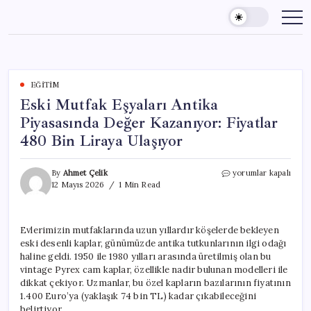
Skip
to
content
EĞITIM
Eski Mutfak Eşyaları Antika
Piyasasında Değer Kazanıyor: Fiyatlar
480 Bin Liraya Ulaşıyor
Eski
By
Ahmet Çelik
yorumlar kapalı
Mutfak
12 Mayıs 2026
1 Min Read
Eşyaları
Antika
Piyasasında
Evlerimizin mutfaklarında uzun yıllardır köşelerde bekleyen
Değer
eski desenli kaplar, günümüzde antika tutkunlarının ilgi odağı
Kazanıyor:
Fiyatlar
haline geldi. 1950 ile 1980 yılları arasında üretilmiş olan bu
480
vintage Pyrex cam kaplar, özellikle nadir bulunan modelleri ile
Bin
dikkat çekiyor. Uzmanlar, bu özel kapların bazılarının fiyatının
Liraya
1.400 Euro’ya (yaklaşık 74 bin TL) kadar çıkabileceğini
Ulaşıyor
belirtiyor.