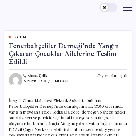
Skip
to
content
EĞITIM
Fenerbahçeliler Derneği’nde Yangın
Çıkaran Çocuklar Ailelerine Teslim
Edildi
Fenerbahçeliler
By
Ahmet Çelik
yorumlar kapalı
Derneği’nde
18 Mayıs 2026
1 Min Read
Yangın
Çıkaran
Çocuklar
İnegöl, Cuma Mahallesi Elektrik Sokak’ta bulunan
Ailelerine
Fenerbahçeliler Derneği’nde dün akşam saat 18.00 civarında
Teslim
Edildi
yangın meydana geldi. İddialara göre, derneğin bahçesindeki
için
sandalyeleri ve perdeleri çakmakla ateşe veren iki çocuk,
olayın ardından hızla kaçtı. Yangını gören vatandaşlar, durumu
112 Acil Çağrı Merkezi’ne bildirdi. İhbar üzerine olay yerine
çok sayıda itfaiye ve polis ekibi sevk edildi. İtfaiye ekipleri,