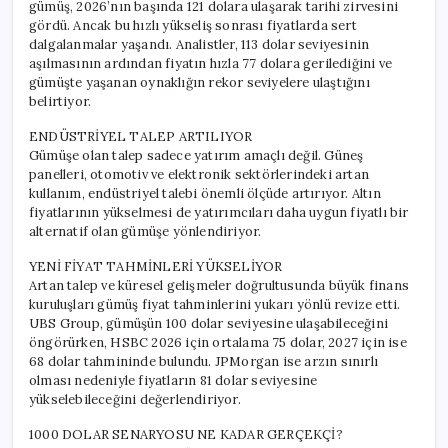
gümüş, 2026’nın başında 121 dolara ulaşarak tarihi zirvesini
gördü. Ancak bu hızlı yükseliş sonrası fiyatlarda sert
dalgalanmalar yaşandı. Analistler, 113 dolar seviyesinin
aşılmasının ardından fiyatın hızla 77 dolara gerilediğini ve
gümüşte yaşanan oynaklığın rekor seviyelere ulaştığını
belirtiyor.
ENDÜSTRİYEL TALEP ARTILIYOR
Gümüşe olan talep sadece yatırım amaçlı değil. Güneş
panelleri, otomotiv ve elektronik sektörlerindeki artan
kullanım, endüstriyel talebi önemli ölçüde artırıyor. Altın
fiyatlarının yükselmesi de yatırımcıları daha uygun fiyatlı bir
alternatif olan gümüşe yönlendiriyor.
YENİ FİYAT TAHMİNLERİ YÜKSELİYOR
Artan talep ve küresel gelişmeler doğrultusunda büyük finans
kuruluşları gümüş fiyat tahminlerini yukarı yönlü revize etti.
UBS Group, gümüşün 100 dolar seviyesine ulaşabileceğini
öngörürken, HSBC 2026 için ortalama 75 dolar, 2027 için ise
68 dolar tahmininde bulundu. JPMorgan ise arzın sınırlı
olması nedeniyle fiyatların 81 dolar seviyesine
yükselebileceğini değerlendiriyor.
1000 DOLAR SENARYOSU NE KADAR GERÇEKÇİ?