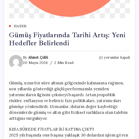
HABER
Gümüş Fiyatlarında Tarihi Artış: Yeni
Hedefler Belirlendi
Gümüş
By
Ahmet Çelik
yorumlar kapalı
Fiyatlarında
20 Mayıs 2026
2 Min Read
Tarihi
Artış:
Yeni
Gümüş, uzun bir süre altının gölgesinde kalmasına rağmen,
Hedefler
son yıllarda gösterdiği güçlü performansla yeniden
Belirlendi
için
yatırımcıların ilgisini çekmeyi başardı. Artan jeopolitik
riskler, enflasyon ve belirsiz faiz politikaları, yatırımcıları
gümüşe yönlendirdi. Uzmanlar, doların değer kaybettiği
dönemlerde gümüş ve altın gibi fiziksel varlıklara olan talebin
arttığını vurguluyor.
KISA SÜREDE FİYATLAR İKİ KATINA ÇIKTI
2025 yılı başında ons başına yaklaşık 30 dolardan işlem gören