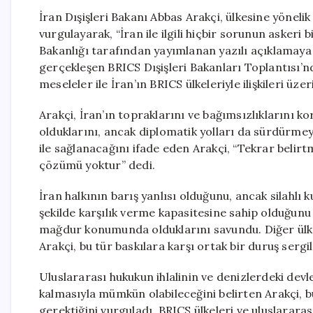
İran Dışişleri Bakanı Abbas Arakçi, ülkesine yöneli
vurgulayarak, “İran ile ilgili hiçbir sorunun askeri b
Bakanlığı tarafından yayımlanan yazılı açıklamaya 
gerçekleşen BRICS Dışişleri Bakanları Toplantısı’n
meseleler ile İran’ın BRICS ülkeleriyle ilişkileri ü
Arakçi, İran’ın topraklarını ve bağımsızlıklarını
olduklarını, ancak diplomatik yolları da sürdürmeye 
ile sağlanacağını ifade eden Arakçi, “Tekrar belirtme
çözümü yoktur” dedi.
İran halkının barış yanlısı olduğunu, ancak silahlı 
şekilde karşılık verme kapasitesine sahip olduğunu d
mağdur konumunda olduklarını savundu. Diğer ülkele
Arakçi, bu tür baskılara karşı ortak bir duruş serg
Uluslararası hukukun ihlalinin ve denizlerdeki devl
kalmasıyla mümkün olabileceğini belirten Arakçi, b
gerektiğini vurguladı. BRICS ülkeleri ve uluslarara