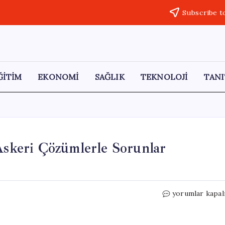
Subscribe t
ĞİTİM
EKONOMİ
SAĞLIK
TEKNOLOJİ
TANI
“Askeri Çözümlerle Sorunlar
İran
yorumlar kapal
Dışişleri
Bakanı
Arakçi: