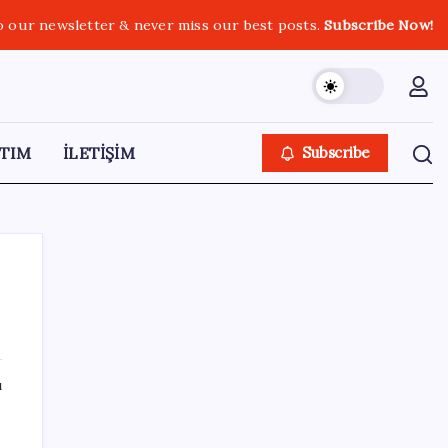
o our newsletter & never miss our best posts.
Subscribe Now!
TIM
İLETİŞİM
Subscribe
SON YAZILAR
ı
Yandex AI Haritalara Geldi: Yapay Zeka
Destekli Yeni Dönem