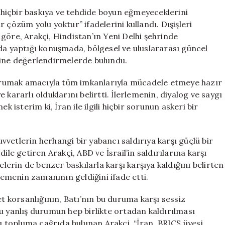
“Askeri
k hiçbir baskıya ve tehdide boyun eğmeyeceklerini
Çözümlerle
ir çözüm yolu yoktur” ifadelerini kullandı. Dışişleri
Sorunlar
göre, Arakçi, Hindistan’ın Yeni Delhi şehrinde
Çözülemez”
da yaptığı konuşmada, bölgesel ve uluslararası güncel
için
zerine değerlendirmelerde bulundu.
 korumak amacıyla tüm imkanlarıyla mücadele etmeye hazır
kararlı olduklarını belirtti. İlerlemenin, diyalog ve saygı
k isterim ki, İran ile ilgili hiçbir sorunun askeri bir
kuvvetlerin herhangi bir yabancı saldırıya karşı güçlü bir
ile getiren Arakçi, ABD ve İsrail’in saldırılarına karşı
rin de benzer baskılarla karşı karşıya kaldığını belirten
ilemenin zamanının geldiğini ifade etti.
et korsanlığının, Batı’nın bu duruma karşı sessiz
u yanlış durumun hep birlikte ortadan kaldırılması
sı topluma çağrıda bulunan Arakçi, “İran, BRICS üyesi