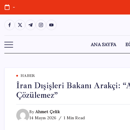
Skip
-
to
content
https://www.facebook.com/
https://twitter.com/
https://t.me/
https://www.instagram.com/
https://youtube.com/
ANA SAYFA
E
HABER
İran Dışişleri Bakanı Arakçi: 
Çözülemez”
By
Ahmet Çelik
14 Mayıs 2026
1 Min Read