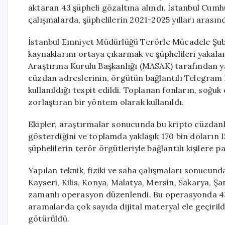
aktaran 43 şüpheli gözaltına alındı. İstanbul Cum
çalışmalarda, şüphelilerin 2021-2025 yılları arasınd
İstanbul Emniyet Müdürlüğü Terörle Mücadele Şub
kaynaklarını ortaya çıkarmak ve şüphelileri yakala
Araştırma Kurulu Başkanlığı (MASAK) tarafından yap
cüzdan adreslerinin, örgütün bağlantılı Telegram 
kullanıldığı tespit edildi. Toplanan fonların, soğuk
zorlaştıran bir yöntem olarak kullanıldı.
Ekipler, araştırmalar sonucunda bu kripto cüzdan
gösterdiğini ve toplamda yaklaşık 170 bin doların I
şüphelilerin terör örgütleriyle bağlantılı kişilere p
Yapılan teknik, fiziki ve saha çalışmaları sonucunda
Kayseri, Kilis, Konya, Malatya, Mersin, Sakarya, Şa
zamanlı operasyon düzenlendi. Bu operasyonda 43 
aramalarda çok sayıda dijital materyal ele geçirildi
götürüldü.