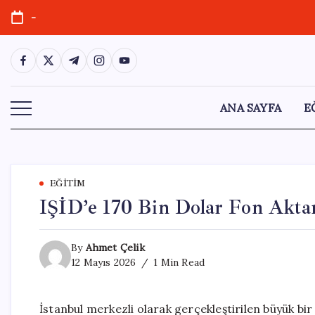
Skip
-
to
content
https://www.facebook.com/
https://twitter.com/
https://t.me/
https://www.instagram.com/
https://youtube.com/
ANA SAYFA
E
EĞITIM
IŞİD’e 170 Bin Dolar Fon Aktarı
By
Ahmet Çelik
12 Mayıs 2026
1 Min Read
İstanbul merkezli olarak gerçekleştirilen büyük bir