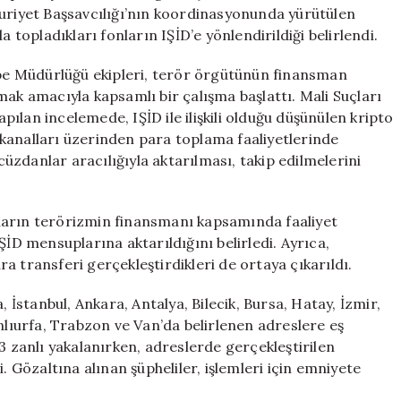
Aktarıldı:
huriyet Başsavcılığı’nın koordinasyonunda yürütülen
16
a topladıkları fonların IŞİD’e yönlendirildiği belirlendi.
İl
Genelinde
e Müdürlüğü ekipleri, terör örgütünün finansman
43
mak amacıyla kapsamlı bir çalışma başlattı. Mali Suçları
Gözaltı
ılan incelemede, IŞİD ile ilişkili olduğu düşünülen kripto
için
kanalları üzerinden para toplama faaliyetlerinde
 cüzdanlar aracılığıyla aktarılması, takip edilmelerini
ların terörizmin finansmanı kapsamında faaliyet
ŞİD mensuplarına aktarıldığını belirledi. Ayrıca,
ara transferi gerçekleştirdikleri de ortaya çıkarıldı.
, İstanbul, Ankara, Antalya, Bilecik, Bursa, Hatay, İzmir,
nlıurfa, Trabzon ve Van’da belirlenen adreslere eş
zanlı yakalanırken, adreslerde gerçekleştirilen
. Gözaltına alınan şüpheliler, işlemleri için emniyete