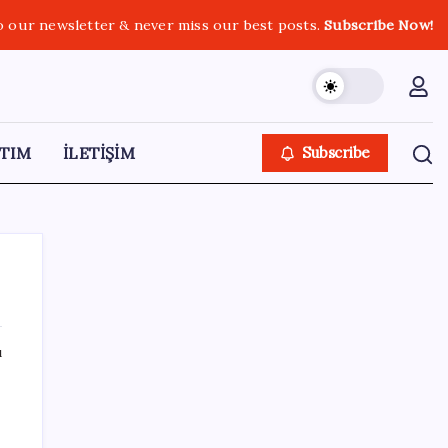
o our newsletter & never miss our best posts.
Subscribe Now!
TIM
İLETİŞİM
Subscribe
ı
SON YAZILAR
Ordu’da çilek sürprizi