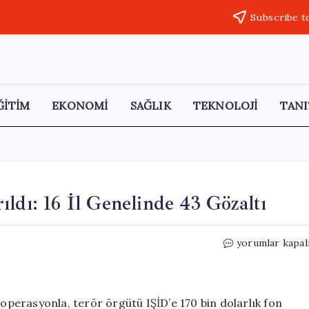
Subscribe t
ĞİTİM
EKONOMİ
SAĞLIK
TEKNOLOJİ
TANI
ldı: 16 İl Genelinde 43 Gözaltı
IŞİD’e
yorumlar kapal
170
Bin
Dolar
Fon
 operasyonla, terör örgütü IŞİD’e 170 bin dolarlık fon