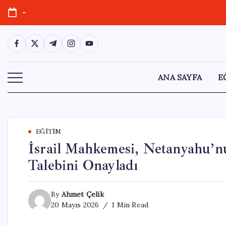
Skip
-
to
content
https://www.facebook.com/
https://twitter.com/
https://t.me/
https://www.instagram.com/
https://youtube.com/
ANA SAYFA
E
EĞITIM
İsrail Mahkemesi, Netanyahu’nu
Talebini Onayladı
By
Ahmet Çelik
20 Mayıs 2026
1 Min Read