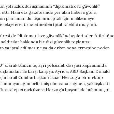
Davasında
n yolsuzluk duruşmasının “diplomatik ve güvenlik”
İptal
ul etti. Haaretz gazetesinde yer alan habere göre,
Talebini
sı planlanan duruşmanın iptali için mahkemeye
Onayladı
ekçelere itiraz etmeden iptal talebini onayladı.
için
üresi de “diplomatik ve güvenlik” sebeplerinden ötürü ön
ı saldırılar hakkında bir dizi güvenlik toplantısı
ın ya iptal edilmesine ya da erken sona ermesine neden
0” olarak bilinen üç ayrı yolsuzluk dosyası kapsamında
suçlamaları ile karşı karşıya. Ayrıca, ABD Başkanı Donald
çin İsrail Cumhurbaşkanı Isaac Herzog’a bir mektup
lunmayacağını belirtmiş olmasına rağmen, yaklaşık altı
affını talep etmek üzere Herzog’a başvuruda bulunmuştu.