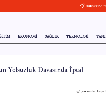
Subscribe t
ĞİTİM
EKONOMİ
SAĞLIK
TEKNOLOJİ
TANI
n Yolsuzluk Davasında İptal
İsrail
yorumlar kapal
Mahkemesi,
Netanyahu’nun
Yolsuzluk