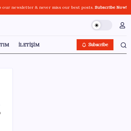
o our newsletter & never miss our best posts.
Subscribe Now!
TIM
İLETİŞİM
Subscribe
SON YAZILAR
ı
Halkbank’tan beklenti üstü net kâr