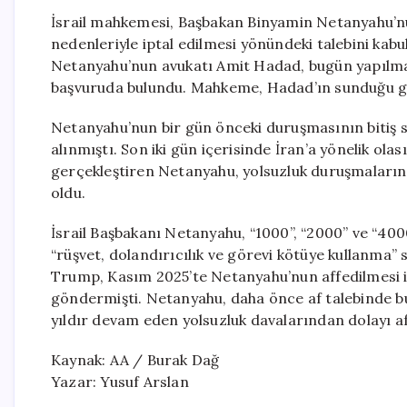
İsrail mahkemesi, Başbakan Binyamin Netanyahu’nu
nedenleriyle iptal edilmesi yönündeki talebini kab
Netanyahu’nun avukatı Amit Hadad, bugün yapılma
başvuruda bulundu. Mahkeme, Hadad’ın sunduğu ger
Netanyahu’nun bir gün önceki duruşmasının bitiş s
alınmıştı. Son iki gün içerisinde İran’a yönelik olas
gerçekleştiren Netanyahu, yolsuzluk duruşmaların
oldu.
İsrail Başbakanı Netanyahu, “1000”, “2000” ve “400
“rüşvet, dolandırıcılık ve görevi kötüye kullanma” 
Trump, Kasım 2025’te Netanyahu’nun affedilmesi i
göndermişti. Netanyahu, daha önce af talebinde bu
yıldır devam eden yolsuzluk davalarından dolayı 
Kaynak: AA / Burak Dağ
Yazar: Yusuf Arslan