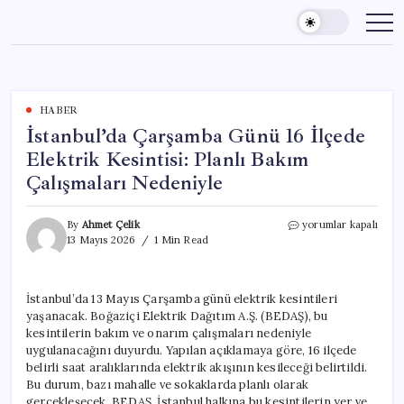
Skip
to
content
HABER
İstanbul’da Çarşamba Günü 16 İlçede
Elektrik Kesintisi: Planlı Bakım
Çalışmaları Nedeniyle
İstanbul’da
By
Ahmet Çelik
yorumlar kapalı
Çarşamba
13 Mayıs 2026
1 Min Read
Günü
16
İlçede
İstanbul’da 13 Mayıs Çarşamba günü elektrik kesintileri
Elektrik
yaşanacak. Boğaziçi Elektrik Dağıtım A.Ş. (BEDAŞ), bu
Kesintisi:
Planlı
kesintilerin bakım ve onarım çalışmaları nedeniyle
Bakım
uygulanacağını duyurdu. Yapılan açıklamaya göre, 16 ilçede
Çalışmaları
belirli saat aralıklarında elektrik akışının kesileceği belirtildi.
Nedeniyle
Bu durum, bazı mahalle ve sokaklarda planlı olarak
için
gerçekleşecek. BEDAŞ, İstanbul halkına bu kesintilerin yer ve