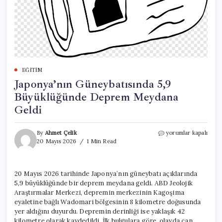
EĞITIM
Japonya’nın Güneybatısında 5,9
Büyüklüğünde Deprem Meydana
Geldi
Japonya’nın
By
Ahmet Çelik
yorumlar kapalı
Güneybatısında
20 Mayıs 2026
1 Min Read
5,9
Büyüklüğünde
Deprem
20 Mayıs 2026 tarihinde Japonya’nın güneybatı açıklarında
Meydana
5,9 büyüklüğünde bir deprem meydana geldi. ABD Jeolojik
Geldi
için
Araştırmalar Merkezi, depremin merkezinin Kagoşima
eyaletine bağlı Wadomari bölgesinin 8 kilometre doğusunda
yer aldığını duyurdu. Depremin derinliği ise yaklaşık 42
kilometre olarak kaydedildi. İlk bulgulara göre, olayda can