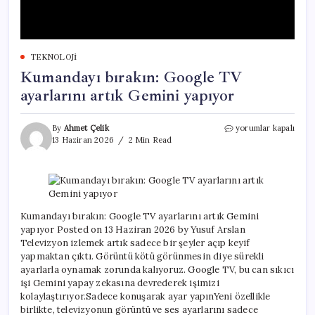
TEKNOLOJI
Kumandayı bırakın: Google TV
ayarlarını artık Gemini yapıyor
Kumandayı
By
Ahmet Çelik
yorumlar kapalı
bırakın:
13 Haziran 2026
2 Min Read
Google
TV
ayarlarını
artık
Gemini
yapıyor
Kumandayı bırakın: Google TV ayarlarını artık Gemini
için
yapıyor Posted on 13 Haziran 2026 by Yusuf Arslan
Televizyon izlemek artık sadece bir şeyler açıp keyif
yapmaktan çıktı. Görüntü kötü görünmesin diye sürekli
ayarlarla oynamak zorunda kalıyoruz. Google TV, bu can sıkıcı
işi Gemini yapay zekasına devrederek işimizi
kolaylaştırıyor.Sadece konuşarak ayar yapınYeni özellikle
birlikte, televizyonun görüntü ve ses ayarlarını sadece