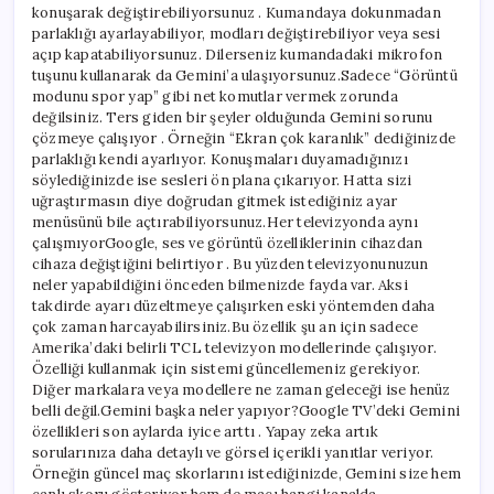
konuşarak değiştirebiliyorsunuz . Kumandaya dokunmadan
parlaklığı ayarlayabiliyor, modları değiştirebiliyor veya sesi
açıp kapatabiliyorsunuz. Dilerseniz kumandadaki mikrofon
tuşunu kullanarak da Gemini’a ulaşıyorsunuz.Sadece “Görüntü
modunu spor yap” gibi net komutlar vermek zorunda
değilsiniz. Ters giden bir şeyler olduğunda Gemini sorunu
çözmeye çalışıyor . Örneğin “Ekran çok karanlık” dediğinizde
parlaklığı kendi ayarlıyor. Konuşmaları duyamadığınızı
söylediğinizde ise sesleri ön plana çıkarıyor. Hatta sizi
uğraştırmasın diye doğrudan gitmek istediğiniz ayar
menüsünü bile açtırabiliyorsunuz.Her televizyonda aynı
çalışmıyorGoogle, ses ve görüntü özelliklerinin cihazdan
cihaza değiştiğini belirtiyor . Bu yüzden televizyonunuzun
neler yapabildiğini önceden bilmenizde fayda var. Aksi
takdirde ayarı düzeltmeye çalışırken eski yöntemden daha
çok zaman harcayabilirsiniz.Bu özellik şu an için sadece
Amerika’daki belirli TCL televizyon modellerinde çalışıyor.
Özelliği kullanmak için sistemi güncellemeniz gerekiyor.
Diğer markalara veya modellere ne zaman geleceği ise henüz
belli değil.Gemini başka neler yapıyor?Google TV’deki Gemini
özellikleri son aylarda iyice arttı . Yapay zeka artık
sorularınıza daha detaylı ve görsel içerikli yanıtlar veriyor.
Örneğin güncel maç skorlarını istediğinizde, Gemini size hem