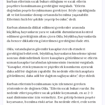
kurban etlerinin sıcak buharı olduğunu ve sıcak etlerin
poşetlere konulmaması gerektiğini vurguladı. “Etlerin
doğrudan poşete koyulmaması gerekiyor. Böyle yapıldığında
alt ve üst kısımlar donup ortasında bozulma yaşanabilir.
Etlerimiz hızlı bir şekilde yeşerip bozulur,” dedi.
Kurban alımında dikkat edilmesi gerekenler arasında
küçükbaş hayvanların yara ve sakatlık durumlarının kontrol
edilmesi gerektiğinin altını çizen Güla, büyükbaş hayvanlarda
da benzer dikkatlerin gösterilmesi gerektiğini ifade etti.
Güla, vatandaşların güvenilir kasapları tercih etmeleri
gerektiğini belirterek, büyükbaş hayvanların hisseleme işlemi
sonrası dinlendirilmek üzere kasaplara götürülmesi ve etlerin
uzman kasaplar tarafından işlenmesinin önemini vurguladı.
“Kasaplar, etin kıymasını ve pişirilecek kısımlarını ayırarak
daha adil bir dağıtım yapabilir. Bu nedenle etlerin kasaplara
götürülmesi, daha adil bir dağıtım sağlayacaktır,” diye ekledi.
Kurban etlerinin bozulmaması için izlenmesi gereken
yöntemlere de değinen Güla, “Etlerin sıcak buharı vardır. Bu
nedenle etleri poşetlere sıcak şekilde koymamalı, en az 2-3
saat dinlenmesine izin vermeliyiz. Eve getirip hemen poşete
koyarsanız, bozulma riski artar. Bu nedenle etleri, evde serin