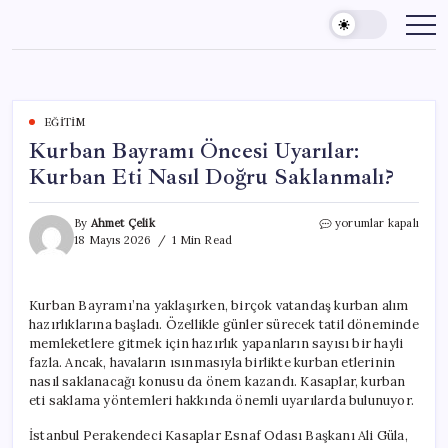
Skip
to
content
EĞITIM
Kurban Bayramı Öncesi Uyarılar:
Kurban Eti Nasıl Doğru Saklanmalı?
Kurban
By
Ahmet Çelik
yorumlar kapalı
Bayramı
18 Mayıs 2026
1 Min Read
Öncesi
Uyarılar:
Kurban
Kurban Bayramı’na yaklaşırken, birçok vatandaş kurban alım
Eti
hazırlıklarına başladı. Özellikle günler sürecek tatil döneminde
Nasıl
Doğru
memleketlere gitmek için hazırlık yapanların sayısı bir hayli
Saklanmalı?
fazla. Ancak, havaların ısınmasıyla birlikte kurban etlerinin
için
nasıl saklanacağı konusu da önem kazandı. Kasaplar, kurban
eti saklama yöntemleri hakkında önemli uyarılarda bulunuyor.
İstanbul Perakendeci Kasaplar Esnaf Odası Başkanı Ali Güla,