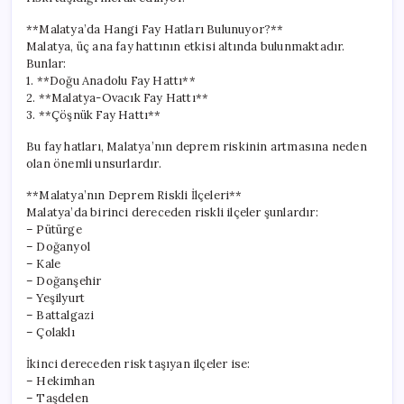
**Malatya’da Hangi Fay Hatları Bulunuyor?**
Malatya, üç ana fay hattının etkisi altında bulunmaktadır.
Bunlar:
1. **Doğu Anadolu Fay Hattı**
2. **Malatya-Ovacık Fay Hattı**
3. **Çöşnük Fay Hattı**
Bu fay hatları, Malatya’nın deprem riskinin artmasına neden
olan önemli unsurlardır.
**Malatya’nın Deprem Riskli İlçeleri**
Malatya’da birinci dereceden riskli ilçeler şunlardır:
– Pütürge
– Doğanyol
– Kale
– Doğanşehir
– Yeşilyurt
– Battalgazi
– Çolaklı
İkinci dereceden risk taşıyan ilçeler ise:
– Hekimhan
– Taşdelen