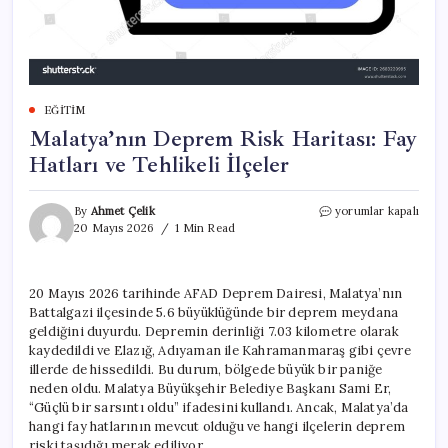
EĞITIM
Malatya’nın Deprem Risk Haritası: Fay
Hatları ve Tehlikeli İlçeler
Malatya’nın
By
Ahmet Çelik
yorumlar kapalı
Deprem
20 Mayıs 2026
1 Min Read
Risk
Haritası:
Fay
20 Mayıs 2026 tarihinde AFAD Deprem Dairesi, Malatya’nın
Hatları
Battalgazi ilçesinde 5.6 büyüklüğünde bir deprem meydana
ve
Tehlikeli
geldiğini duyurdu. Depremin derinliği 7.03 kilometre olarak
İlçeler
kaydedildi ve Elazığ, Adıyaman ile Kahramanmaraş gibi çevre
için
illerde de hissedildi. Bu durum, bölgede büyük bir paniğe
neden oldu. Malatya Büyükşehir Belediye Başkanı Sami Er,
“Güçlü bir sarsıntı oldu” ifadesini kullandı. Ancak, Malatya’da
hangi fay hatlarının mevcut olduğu ve hangi ilçelerin deprem
riski taşıdığı merak ediliyor.