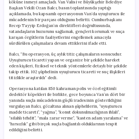
köküne inmeyi amaçladı. Van Valisi ve Büyükşehir Belediye
Başkan Vekili Ozan Balcı, basın toplantısında yaptığı
açıklamada, bu kapsamlı operasyonun Van’da uyuşturucu ile
mücadelenin bir parçası olduğunu belirtti. Cumhurbaşkanı
Recep Tayyip Erdoğan’ın direktifleri doğrultusunda,
vatandaşların huzurunu sağlamak, gençleri korumak ve suça
karışan örgütlerin faaliyetlerini engellemek amacıyla
sürdürülen çalışmalara devam ettiklerini ifade etti.
Balcı, “Bu operasyon, üç aylık titiz çalışmaların sonucudur.
Uyuşturucu ticareti yapan ve organize bir şekilde hareket
eden kişileri, fiziksel ve teknik yöntemlerle detaylı bir şekilde
takip ettik. 102 şüphelinin uyuşturucu ticareti ve suç ilişkileri
titizlikle araştırıldı” dedi.
Operasyona katılan 850 kahraman polis ve özel eğitimli
dedektör köpekleri ile birlikte, gece boyunca Van’ın dört bir
yanında suçla mücadelenin güçlü iradesinin gösterildiğini
vurgulayan Balcı, gözaltına alınan şüphelilerin, “uyuşturucu
madde ticareti”, “yağma”, “konut dokunulmazlığının ihlali”,
“silahlı tehdit”, “mala zarar verme”, “kasten adam yaralama” ve
“hırsızlık” gibi birçok suçla bağlantılı olduklarının tespit
edildiğini belirtti.