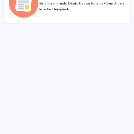
Altın Fiyatlarında Düşüş Devam Ediyor: Gram Altın 2
Ayın En Düşüğünde
SON YAZILAR
Sarıyer’de pencereden düşen emekli öğretmen
yaşamını yitirdi
Yunanistan’da Atina yakınlarında tehlikeli yangın: Bir
yerleşim yeri tahliye edildi
Bu da mı tesadüf? Çerçeve Yasa Sevr’in yıl
dönümünde Meclis’te