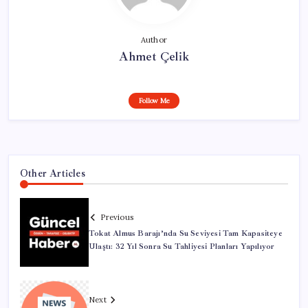
Author
Ahmet Çelik
Follow Me
Other Articles
Previous
Tokat Almus Barajı’nda Su Seviyesi Tam Kapasiteye
Ulaştı: 32 Yıl Sonra Su Tahliyesi Planları Yapılıyor
Next