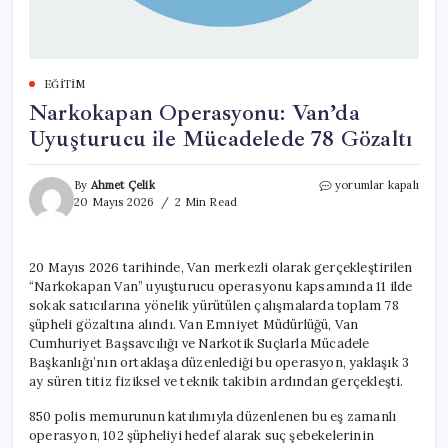
EĞITIM
Narkokapan Operasyonu: Van’da
Uyuşturucu ile Mücadelede 78 Gözaltı
Narkokapan
By
Ahmet Çelik
yorumlar kapalı
Operasyonu:
20 Mayıs 2026
2 Min Read
Van’da
Uyuşturucu
ile
20 Mayıs 2026 tarihinde, Van merkezli olarak gerçekleştirilen
Mücadelede
“Narkokapan Van” uyuşturucu operasyonu kapsamında 11 ilde
78
Gözaltı
sokak satıcılarına yönelik yürütülen çalışmalarda toplam 78
için
şüpheli gözaltına alındı. Van Emniyet Müdürlüğü, Van
Cumhuriyet Başsavcılığı ve Narkotik Suçlarla Mücadele
Başkanlığı’nın ortaklaşa düzenlediği bu operasyon, yaklaşık 3
ay süren titiz fiziksel ve teknik takibin ardından gerçekleşti.
850 polis memurunun katılımıyla düzenlenen bu eş zamanlı
operasyon, 102 şüpheliyi hedef alarak suç şebekelerinin