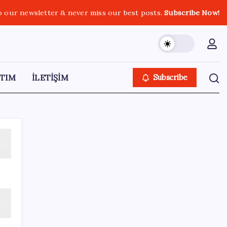
o our newsletter & never miss our best posts.
Subscribe Now!
TIM
İLETİŞİM
Subscribe
SON YAZILAR
Ordu’da çilek sürprizi