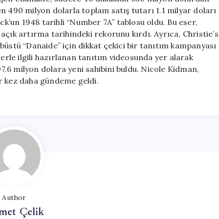
Yeni
n 490 milyon dolarla toplam satış tutarı 1.1 milyar doları
Bir
ock’un 1948 tarihli “Number 7A” tablosu oldu. Bu eser,
Rekor
açık artırma tarihindeki rekorunu kırdı. Ayrıca, Christie’s
için
büstü “Danaide” için dikkat çekici bir tanıtım kampanyası
le ilgili hazırlanan tanıtım videosunda yer alarak
107.6 milyon dolara yeni sahibini buldu. Nicole Kidman,
ir kez daha gündeme geldi.
Author
met Çelik