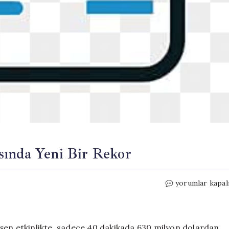
sında Yeni Bir Rekor
Nicole
yorumlar kapal
Kidman
ile
Sanat
Dünyasında
şen etkinlikte, sadece 40 dakikada 630 milyon dolardan