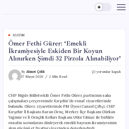
Skip
to
content
EĞITIM
Ömer Fethi Gürer: ‘Emekli
İkramiyesiyle Eskiden Bir Koyun
Alınırken Şimdi 32 Pirzola Alınabiliyor’
Ömer
By
Ahmet Çelik
yorumlar kapalı
Fethi
17 Mayıs 2026
2 Min Read
Gürer:
‘Emekli
İkramiyesiyle
CHP Niğde Milletvekili Ömer Fethi Gürer, partisinin saha
Eskiden
çalışmaları çerçevesinde Kırşehir’de esnaf ziyaretlerinde
Bir
Koyun
bulundu. Gürer, ziyaretlerinde PM Üyesi Cansel Çiftçi, CHP
Alınırken
Kırşehir İl Başkanı Baran Genç, Merkez İlçe Başkanı Gürkan
Şimdi
Yağmur ve İl Gençlik Kolları Başkanı Utku Yılmaz ile birlikte
32
esnafın sorunlarını dinleyerek emekli bayram ikramiyesinin
Pirzola
alım gücünü et fiyatları üzerinden değerlendirdi.