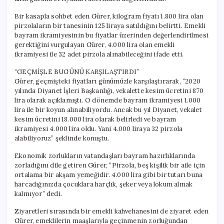
Alınabiliyor’
için
Bir kasapla sohbet eden Gürer, kilogram fiyatı 1.800 lira olan
pirzolaların bir tanesinin 125 liraya satıldığını belirtti. Emekli
bayram ikramiyesinin bu fiyatlar üzerinden değerlendirilmesi
gerektiğini vurgulayan Gürer, 4.000 lira olan emekli
ikramiyesi ile 32 adet pirzola alınabileceğini ifade etti.
“GEÇMİŞLE BUGÜNÜ KARŞILAŞTIRDI”
Gürer, geçmişteki fiyatları günümüzle karşılaştırarak, “2020
yılında Diyanet İşleri Başkanlığı, vekalette kesim ücretini 870
lira olarak açıklamıştı. O dönemde bayram ikramiyesi 1.000
lira ile bir koyun alınabiliyordu. Ancak bu yıl Diyanet, vekalet
kesim ücretini 18.000 lira olarak belirledi ve bayram
ikramiyesi 4.000 lira oldu. Yani 4.000 liraya 32 pirzola
alabiliyoruz” şeklinde konuştu.
Ekonomik zorlukların vatandaşları bayram hazırlıklarında
zorladığını dile getiren Gürer, “Pirzola, beş kişilik bir aile için
ortalama bir akşam yemeğidir. 4.000 lira gibi bir tutarı buna
harcadığınızda çocuklara harçlık, şeker veya lokum almak
kalmıyor” dedi.
Ziyaretleri sırasında bir emekli kahvehanesini de ziyaret eden
Gürer, emeklilerin maaşlarıyla geçinmenin zorluğundan