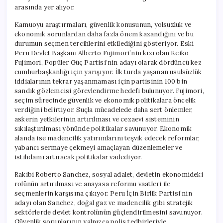
arasında yer alıyor.
Kamuoyu araştırmaları, güvenlik konusunun, yolsuzluk ve
ekonomik sorunlardan daha fazla önem kazandığını ve bu
durumun seçmen tercihlerini etkilediğini gösteriyor. Eski
Peru Devlet Başkanı Alberto Fujimori’nin kızı olan Keiko
Fujimori, Popüler Güç Partisi’nin adayı olarak dördüncü kez
cumhurbaşkanlığı için yarışıyor. İlk turda yaşanan usulsüzlük
iddialarının tekrar yaşanmaması için partisinin 100 bin
sandık gözlemcisi görevlendirme hedefi bulunuyor. Fujimori,
seçim sürecinde güvenlik ve ekonomik politikalara öncelik
verdiğini belirtiyor. Suçla mücadelede daha sert önlemler,
askerin yetkilerinin artırılması ve cezaevi sisteminin
sıkılaştırılması yönünde politikalar savunuyor. Ekonomik
alanda ise madencilik yatırımlarını teşvik edecek reformlar,
yabancı sermaye çekmeyi amaçlayan düzenlemeler ve
istihdamı artıracak politikalar vadediyor.
Rakibi Roberto Sanchez, sosyal adalet, devletin ekonomideki
rolünün artırılması ve anayasa reformu vaatleri ile
seçmenlerin karşısına çıkıyor. Peru İçin Birlik Partisi’nin
adayı olan Sanchez, doğal gaz ve madencilik gibi stratejik
sektörlerde devlet kontrolünün güçlendirilmesini savunuyor.
Güvenlik sorunlarının yalnızca polis tedbirleriyle