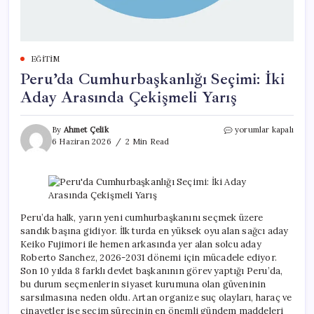
EĞITIM
Peru’da Cumhurbaşkanlığı Seçimi: İki
Aday Arasında Çekişmeli Yarış
Peru’da
By
Ahmet Çelik
yorumlar kapalı
Cumhurbaşkanlığı
6 Haziran 2026
2 Min Read
Seçimi:
İki
Aday
Arasında
Çekişmeli
Yarış
Peru’da halk, yarın yeni cumhurbaşkanını seçmek üzere
için
sandık başına gidiyor. İlk turda en yüksek oyu alan sağcı aday
Keiko Fujimori ile hemen arkasında yer alan solcu aday
Roberto Sanchez, 2026-2031 dönemi için mücadele ediyor.
Son 10 yılda 8 farklı devlet başkanının görev yaptığı Peru’da,
bu durum seçmenlerin siyaset kurumuna olan güveninin
sarsılmasına neden oldu. Artan organize suç olayları, haraç ve
cinayetler ise seçim sürecinin en önemli gündem maddeleri