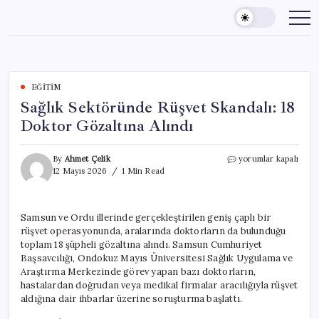
Skip
to
content
EĞITIM
Sağlık Sektöründe Rüşvet Skandalı: 18
Doktor Gözaltına Alındı
Sağlık
By
Ahmet Çelik
yorumlar kapalı
Sektöründe
12 Mayıs 2026
1 Min Read
Rüşvet
Skandalı:
18
Samsun ve Ordu illerinde gerçekleştirilen geniş çaplı bir
Doktor
rüşvet operasyonunda, aralarında doktorların da bulunduğu
Gözaltına
Alındı
toplam 18 şüpheli gözaltına alındı. Samsun Cumhuriyet
için
Başsavcılığı, Ondokuz Mayıs Üniversitesi Sağlık Uygulama ve
Araştırma Merkezinde görev yapan bazı doktorların,
hastalardan doğrudan veya medikal firmalar aracılığıyla rüşvet
aldığına dair ihbarlar üzerine soruşturma başlattı.