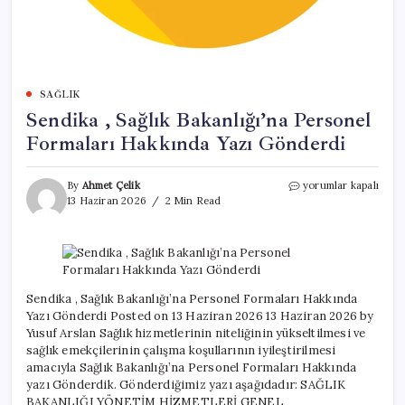
SAĞLIK
Sendika , Sağlık Bakanlığı’na Personel
Formaları Hakkında Yazı Gönderdi
Sendika
By
Ahmet Çelik
yorumlar kapalı
,
13 Haziran 2026
2 Min Read
Sağlık
Bakanlığı’na
Personel
Formaları
Hakkında
Yazı
Sendika , Sağlık Bakanlığı’na Personel Formaları Hakkında
Gönderdi
Yazı Gönderdi Posted on 13 Haziran 2026 13 Haziran 2026 by
için
Yusuf Arslan Sağlık hizmetlerinin niteliğinin yükseltilmesi ve
sağlık emekçilerinin çalışma koşullarının iyileştirilmesi
amacıyla Sağlık Bakanlığı’na Personel Formaları Hakkında
yazı Gönderdik. Gönderdiğimiz yazı aşağıdadır: SAĞLIK
BAKANLIĞI YÖNETİM HİZMETLERİ GENEL