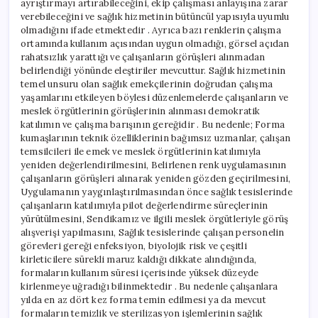
ayrıştırmayı artırabileceğini, ekip çalışması anlayışına zarar
verebileceğini ve sağlık hizmetinin bütüncül yapısıyla uyumlu
olmadığını ifade etmektedir . Ayrıca bazı renklerin çalışma
ortamında kullanım açısından uygun olmadığı, görsel açıdan
rahatsızlık yarattığı ve çalışanların görüşleri alınmadan
belirlendiği yönünde eleştiriler mevcuttur. Sağlık hizmetinin
temel unsuru olan sağlık emekçilerinin doğrudan çalışma
yaşamlarını etkileyen böylesi düzenlemelerde çalışanların ve
meslek örgütlerinin görüşlerinin alınması demokratik
katılımın ve çalışma barışının gereğidir . Bu nedenle; Forma
kumaşlarının teknik özelliklerinin bağımsız uzmanlar, çalışan
temsilcileri ile emek ve meslek örgütlerinin katılımıyla
yeniden değerlendirilmesini, Belirlenen renk uygulamasının
çalışanların görüşleri alınarak yeniden gözden geçirilmesini,
Uygulamanın yaygınlaştırılmasından önce sağlık tesislerinde
çalışanların katılımıyla pilot değerlendirme süreçlerinin
yürütülmesini, Sendikamız ve ilgili meslek örgütleriyle görüş
alışverişi yapılmasını, Sağlık tesislerinde çalışan personelin
görevleri gereği enfeksiyon, biyolojik risk ve çeşitli
kirleticilere sürekli maruz kaldığı dikkate alındığında,
formaların kullanım süresi içerisinde yüksek düzeyde
kirlenmeye uğradığı bilinmektedir . Bu nedenle çalışanlara
yılda en az dört kez forma temin edilmesi ya da mevcut
formaların temizlik ve sterilizasyon işlemlerinin sağlık