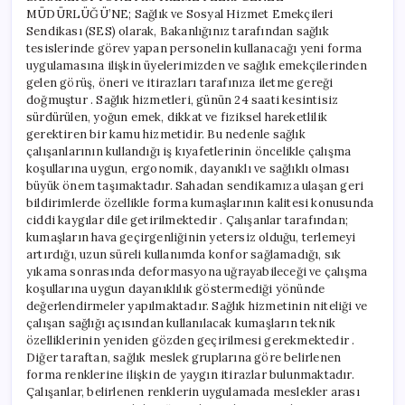
MÜDÜRLÜĞÜ’NE; Sağlık ve Sosyal Hizmet Emekçileri
Sendikası (SES) olarak, Bakanlığınız tarafından sağlık
tesislerinde görev yapan personelin kullanacağı yeni forma
uygulamasına ilişkin üyelerimizden ve sağlık emekçilerinden
gelen görüş, öneri ve itirazları tarafınıza iletme gereği
doğmuştur . Sağlık hizmetleri, günün 24 saati kesintisiz
sürdürülen, yoğun emek, dikkat ve fiziksel hareketlilik
gerektiren bir kamu hizmetidir. Bu nedenle sağlık
çalışanlarının kullandığı iş kıyafetlerinin öncelikle çalışma
koşullarına uygun, ergonomik, dayanıklı ve sağlıklı olması
büyük önem taşımaktadır. Sahadan sendikamıza ulaşan geri
bildirimlerde özellikle forma kumaşlarının kalitesi konusunda
ciddi kaygılar dile getirilmektedir . Çalışanlar tarafından;
kumaşların hava geçirgenliğinin yetersiz olduğu, terlemeyi
artırdığı, uzun süreli kullanımda konfor sağlamadığı, sık
yıkama sonrasında deformasyona uğrayabileceği ve çalışma
koşullarına uygun dayanıklılık göstermediği yönünde
değerlendirmeler yapılmaktadır. Sağlık hizmetinin niteliği ve
çalışan sağlığı açısından kullanılacak kumaşların teknik
özelliklerinin yeniden gözden geçirilmesi gerekmektedir .
Diğer taraftan, sağlık meslek gruplarına göre belirlenen
forma renklerine ilişkin de yaygın itirazlar bulunmaktadır.
Çalışanlar, belirlenen renklerin uygulamada meslekler arası