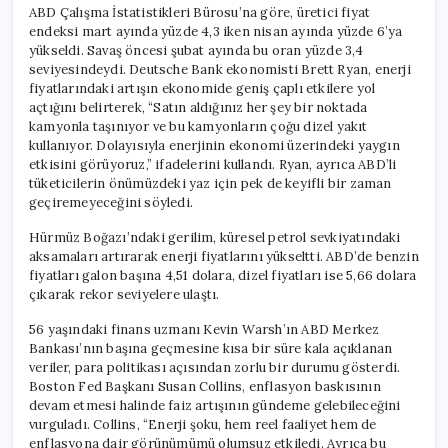
ABD Çalışma İstatistikleri Bürosu’na göre, üretici fiyat
endeksi mart ayında yüzde 4,3 iken nisan ayında yüzde 6’ya
yükseldi. Savaş öncesi şubat ayında bu oran yüzde 3,4
seviyesindeydi. Deutsche Bank ekonomisti Brett Ryan, enerji
fiyatlarındaki artışın ekonomide geniş çaplı etkilere yol
açtığını belirterek, “Satın aldığınız her şey bir noktada
kamyonla taşınıyor ve bu kamyonların çoğu dizel yakıt
kullanıyor. Dolayısıyla enerjinin ekonomi üzerindeki yaygın
etkisini görüyoruz,” ifadelerini kullandı. Ryan, ayrıca ABD’li
tüketicilerin önümüzdeki yaz için pek de keyifli bir zaman
geçiremeyeceğini söyledi.
Hürmüz Boğazı’ndaki gerilim, küresel petrol sevkiyatındaki
aksamaları artırarak enerji fiyatlarını yükseltti. ABD’de benzin
fiyatları galon başına 4,51 dolara, dizel fiyatları ise 5,66 dolara
çıkarak rekor seviyelere ulaştı.
56 yaşındaki finans uzmanı Kevin Warsh’ın ABD Merkez
Bankası’nın başına geçmesine kısa bir süre kala açıklanan
veriler, para politikası açısından zorlu bir durumu gösterdi.
Boston Fed Başkanı Susan Collins, enflasyon baskısının
devam etmesi halinde faiz artışının gündeme gelebileceğini
vurguladı. Collins, “Enerji şoku, hem reel faaliyet hem de
enflasyona dair görünümümü olumsuz etkiledi. Ayrıca bu