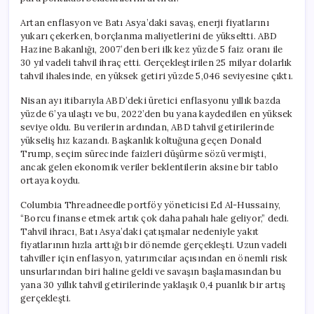
Artan enflasyon ve Batı Asya’daki savaş, enerji fiyatlarını
yukarı çekerken, borçlanma maliyetlerini de yükseltti. ABD
Hazine Bakanlığı, 2007’den beri ilk kez yüzde 5 faiz oranı ile
30 yıl vadeli tahvil ihraç etti. Gerçekleştirilen 25 milyar dolarlık
tahvil ihalesinde, en yüksek getiri yüzde 5,046 seviyesine çıktı.
Nisan ayı itibarıyla ABD’deki üretici enflasyonu yıllık bazda
yüzde 6’ya ulaştı ve bu, 2022’den bu yana kaydedilen en yüksek
seviye oldu. Bu verilerin ardından, ABD tahvil getirilerinde
yükseliş hız kazandı. Başkanlık koltuğuna geçen Donald
Trump, seçim sürecinde faizleri düşürme sözü vermişti,
ancak gelen ekonomik veriler beklentilerin aksine bir tablo
ortaya koydu.
Columbia Threadneedle portföy yöneticisi Ed Al-Hussainy,
“Borcu finanse etmek artık çok daha pahalı hale geliyor,” dedi.
Tahvil ihracı, Batı Asya’daki çatışmalar nedeniyle yakıt
fiyatlarının hızla arttığı bir dönemde gerçekleşti. Uzun vadeli
tahviller için enflasyon, yatırımcılar açısından en önemli risk
unsurlarından biri haline geldi ve savaşın başlamasından bu
yana 30 yıllık tahvil getirilerinde yaklaşık 0,4 puanlık bir artış
gerçekleşti.