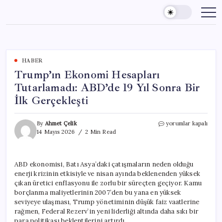
Skip
to
content
HABER
Trump’ın Ekonomi Hesapları
Tutarlamadı: ABD’de 19 Yıl Sonra Bir
İlk Gerçekleşti
Trump’ın
By
Ahmet Çelik
yorumlar kapalı
Ekonomi
14 Mayıs 2026
2 Min Read
Hesapları
Tutarlamadı:
ABD’de
ABD ekonomisi, Batı Asya’daki çatışmaların neden olduğu
19
enerji krizinin etkisiyle ve nisan ayında beklenenden yüksek
Yıl
Sonra
çıkan üretici enflasyonu ile zorlu bir süreçten geçiyor. Kamu
Bir
borçlanma maliyetlerinin 2007’den bu yana en yüksek
İlk
seviyeye ulaşması, Trump yönetiminin düşük faiz vaatlerine
Gerçekleşti
rağmen, Federal Rezerv’in yeni liderliği altında daha sıkı bir
için
para politikası beklentilerini artırdı.