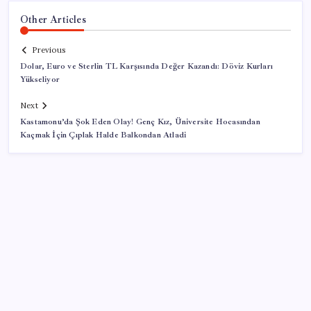
Other Articles
Previous
Dolar, Euro ve Sterlin TL Karşısında Değer Kazandı: Döviz Kurları
Yükseliyor
Next
Kastamonu’da Şok Eden Olay! Genç Kız, Üniversite Hocasından
Kaçmak İçin Çıplak Halde Balkondan Atladi
SON YAZILAR