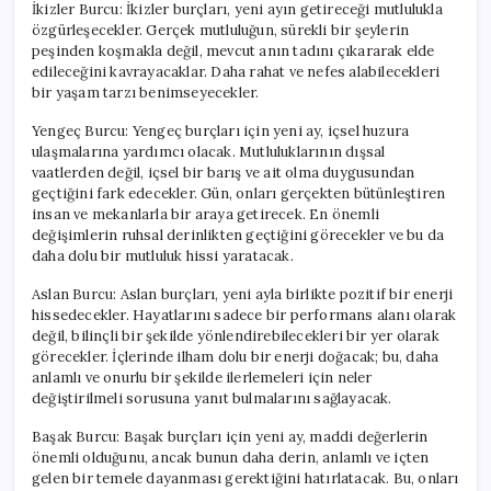
İkizler Burcu: İkizler burçları, yeni ayın getireceği mutlulukla
özgürleşecekler. Gerçek mutluluğun, sürekli bir şeylerin
peşinden koşmakla değil, mevcut anın tadını çıkararak elde
edileceğini kavrayacaklar. Daha rahat ve nefes alabilecekleri
bir yaşam tarzı benimseyecekler.
Yengeç Burcu: Yengeç burçları için yeni ay, içsel huzura
ulaşmalarına yardımcı olacak. Mutluluklarının dışsal
vaatlerden değil, içsel bir barış ve ait olma duygusundan
geçtiğini fark edecekler. Gün, onları gerçekten bütünleştiren
insan ve mekanlarla bir araya getirecek. En önemli
değişimlerin ruhsal derinlikten geçtiğini görecekler ve bu da
daha dolu bir mutluluk hissi yaratacak.
Aslan Burcu: Aslan burçları, yeni ayla birlikte pozitif bir enerji
hissedecekler. Hayatlarını sadece bir performans alanı olarak
değil, bilinçli bir şekilde yönlendirebilecekleri bir yer olarak
görecekler. İçlerinde ilham dolu bir enerji doğacak; bu, daha
anlamlı ve onurlu bir şekilde ilerlemeleri için neler
değiştirilmeli sorusuna yanıt bulmalarını sağlayacak.
Başak Burcu: Başak burçları için yeni ay, maddi değerlerin
önemli olduğunu, ancak bunun daha derin, anlamlı ve içten
gelen bir temele dayanması gerektiğini hatırlatacak. Bu, onları