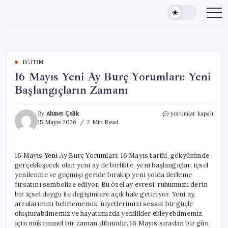
Skip
to
content
EĞITIM
16 Mayıs Yeni Ay Burç Yorumları: Yeni
Başlangıçların Zamanı
16
By
Ahmet Çelik
yorumlar kapalı
Mayıs
15 Mayıs 2026
2 Min Read
Yeni
Ay
Burç
16 Mayıs Yeni Ay Burç Yorumları: 16 Mayıs tarihi, gökyüzünde
Yorumları:
gerçekleşecek olan yeni ay ile birlikte, yeni başlangıçlar, içsel
Yeni
Başlangıçların
yenilenme ve geçmişi geride bırakıp yeni yolda ilerleme
Zamanı
fırsatını sembolize ediyor. Bu özel ay evresi, ruhumuzu derin
için
bir içsel duygu ile değişimlere açık hale getiriyor. Yeni ay,
arzularımızı belirlememiz, niyetlerimizi sessiz bir güçle
oluşturabilmemiz ve hayatımızda yenilikler ekleyebilmemiz
için mükemmel bir zaman dilimidir. 16 Mayıs sıradan bir gün