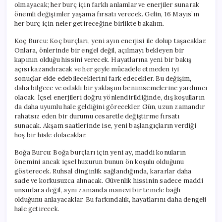
olmayacak; her burç için farklı anlamlar ve enerjiler sunarak
önemli değişimler yaşama fırsatı verecek. Gelin, 16 Mayıs’ın
her burç için neler getireceğine birlikte bakalım.
Koç Burcu: Koç burçları, yeni ayın enerjisi ile dolup taşacaklar.
Onlara, önlerinde bir engel değil, açılmayı bekleyen bir
kapının olduğu hissini verecek. Hayatlarına yeni bir bakış
açısı kazandıracak ve her şeyle mücadele etmeden iyi
sonuçlar elde edebileceklerini fark edecekler. Bu değişim,
daha bilgece ve odaklı bir yaklaşım benimsemelerine yardımcı
olacak. İçsel enerjileri doğru yönlendirildiğinde, dış koşulların
da daha uyumlu hale geldiğini görecekler. Gün, uzun zamandır
rahatsız eden bir durumu cesaretle değiştirme fırsatı
sunacak. Akşam saatlerinde ise, yeni başlangıçların verdiği
hoş bir hisle dolacaklar.
Boğa Burcu: Boğa burçları için yeni ay, maddi konuların
önemini ancak içsel huzurun bunun ön koşulu olduğunu
gösterecek. Ruhsal dinginlik sağlandığında, kararlar daha
sade ve korkusuzca alınacak. Güvenlik hissinin sadece maddi
unsurlara değil, aynı zamanda manevi bir temele bağlı
olduğunu anlayacaklar. Bu farkındalık, hayatlarını daha dengeli
hale getirecek.