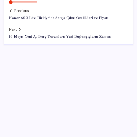
Previous
Honor 600 Lite Türkiye’de Satışa Çıktı: Özellikleri ve Fiyatı
Next
16 Mayıs Yeni Ay Burç Yorumları: Yeni Başlangıçların Zamanı
SON YAZILAR
Ordu’da çilek sürprizi
Yandex AI Haritalara Geldi: Yapay Zeka Destekli Yeni
Dönem