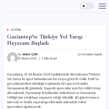
Skip
to
content
EĞITIM
Gaziantep’te Türkiye Yol Yarışı
Heyecanı Başladı
Gaziantep’te
By
Ahmet Çelik
yorumlar kapalı
Türkiye
15 Mayıs 2026
2 Min Read
Yol
Yarışı
Heyecanı
Gaziantep, 15-16 Mayıs 2026 tarihlerinde düzenlenen Türkiye
Başladı
Yol Yarışı ile spor tutkunlarını bir araya getirdi. Galle Park’ta
için
gerçekleştirilen etkinliğe toplamda 361 sporcu katıldı.
Yarışmanın ilk gününde, başarılı sporcular için bir ödül töreni
düzenlendi. Gaziantep Büyükşehir Belediyesi ve Gaziantep
Valiliği’nin ortaklaşa organize ettiği etkinlik, iki gün boyunca
sürecek ve farklı yaş kategorilerinde mücadele eden
sporcuları ağırlayacak.