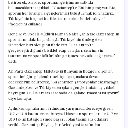
belirterek, bisiklet sporunun gelişimine katkıda
bulunacaklarını açıkladı. “Gaziantep’te 700 bin genç var. Biz,
sporun her branşıyla gençlerimizi buluşturmak için hazırız.
Türkiye’nin beşinci bisiklet takımı olma hedefindeyiz”
ifadelerini kullandı.
Gençlik ve Spor İl Müdürü Numan Nafiz Şahin ise Gaziantep’in
spor alanındaki başarılarıyla Türkiye’nin önde gelen
illerinden biri olduğunu ifade etti. “Gaziantep’te
gerçekleştirdiğimiz bisiklet etap yarışları, şehrimizin
tanıtımına ve spor kültürünün gelişmesine katkı sağlayacak”
dedi.
AK Parti Gaziantep Milletvekili Bünyamin Bozgeyik, şehrin
spor kimliğini güçlendirmek için çalışmalara devam
edeceklerini belirterek, “Bu şehirden şampiyonlar çıkaracağız.
Gaziantep’ten ve Türkiye’den çıkan gençlerimizin ay yıldızlı
bayrağımızı uluslararası arenada dalgalandırmasını istiyoruz”
diye konuştu.
Açılış konuşmalarının ardından, yarışmada dereceye giren
U17 ve U19 kadın-erkek bireysel klasman sporcuları ile U17 ve
U19 takım kategorisinde başarılı olan takımlara ödülleri
verildi. Gaziantep Büyükşehir Belediyesi tarafından