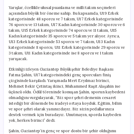
Yarışlar, özellikle ulusal puanlama ve milli takım seçmeleri
açısından büyük bir öneme sahip. Bu kapsamda, U19 Erkek
kategorisinde 48 sporcu ve 7 takım, U17 Erkek kategorisinde
76 sporcu ve 13 takım, U17 Kadın kategorisinde 30 sporcu ve 6
takım, U15 Erkek kategorisinde 74 sporcu ve 11 takım, U15
Kadın kategorisinde 35 sporcu ve 5 takım yer alıyor. Ayrıca,
U13 Erkek kategorisinde 53 sporcu ve 7 takım, U13 Kadın
kategorisinde 8 sporcu, U11 Erkek kategorisinde 29 sporcu ve
3 takım, U11 Kadın kategorisinde ise 8 sporcu ve 1 takım
yarışacak.
Etkinliği izleyen Gaziantep Büyükşehir Belediye Başkanı
Fatma Şahin, U17 kategorisindeki genç sporcuları finiş
çizgisinde karşıladı. Yarışmada Mert Eryılmaz birinci,
Mehmet Bekir Çetintaş ikinci, Muhammed Raşit Alaşahin ise
üçüncü oldu. Ödül töreninde konuşan Şahin, sporun kaybedeni
olmadığını vurgulayarak, “Biz spor şehri demenin cesaret
istediği bir dönemde bu iradeyi ortaya koyduk. Eğitim, bilim
ve spor şehri olarak yanınızdayız. Biz sizin pedallarınıza
destek vermek için buradayız. Unutmayın, sporda kaybeden
yok, herkes birinci” dedi.
Şahin, Gaziantep’in genç ve spor dostu bir şehir olduğunu