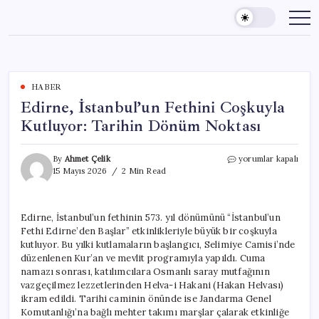
Skip
to
content
HABER
Edirne, İstanbul’un Fethini Coşkuyla
Kutluyor: Tarihin Dönüm Noktası
Edirne,
By
Ahmet Çelik
yorumlar kapalı
İstanbul’un
15 Mayıs 2026
2 Min Read
Fethini
Coşkuyla
Kutluyor:
Edirne, İstanbul’un fethinin 573. yıl dönümünü “İstanbul’un
Tarihin
Fethi Edirne’den Başlar” etkinlikleriyle büyük bir coşkuyla
Dönüm
Noktası
kutluyor. Bu yılki kutlamaların başlangıcı, Selimiye Camisi’nde
için
düzenlenen Kur’an ve mevlit programıyla yapıldı. Cuma
namazı sonrası, katılımcılara Osmanlı saray mutfağının
vazgeçilmez lezzetlerinden Helva-i Hakani (Hakan Helvası)
ikram edildi. Tarihi caminin önünde ise Jandarma Genel
Komutanlığı’na bağlı mehter takımı marşlar çalarak etkinliğe