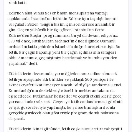
renk kattı.
Edirne Valisi Yunus Sezer, basın mensuplarına yaptığı
açıklamada, İstanbul’un fethinin Edirne için taşıdığı önemi
vurguladı. Sezer, “Bugün bizim için son derece anlamlı bir
gün. Geçen yıl büyük bir ilgi gören ‘İstanbul’un Fethi
Edirne’den Başlar’ programımıza bu yıl da devam ediyoruz.
573 yıl önce, Fatih Sultan Mehmet’in önderliğinde Osmanlı
ordusu bu kutlu şehirden İstanbul’a doğru hareket etmişti. Bu
fetih, bir çağın kapanıp yeni bir çağın açılmasının simgesi
oldu. Amacımız, geçmişimizi hatırlamak ve bu ruhu yeniden
yaşatmak” dedi.
Etkinliklerin devamında, yarın öğleden sonra düzenlenecek
fetih yürüyüşünde atlı birlikler ve yaklaşık 500 yeniçeri ile
akıncı kıyafetli katılımcı yer alacak. Yürüyüşe Jandarma Genel
Komutanlığı’nın destekleriyle özel bir mehteran takımı da
eşlik edecek. Kutlamalar, konserler ve çeşitli etkinliklerle gece
yarısına kadar sürecek. Geçen yıl fetih canlandırması görüntü
ve ışık gösterileriyle yapılmıştı; bu yıl ise bini aşkın dronla
gerçekleştirilecek olan gösteriyle program doruk noktasına
ulaşacak.
Etkinliklerin ikinci gününde, fetih coşkusunu arttıracak çeşitli