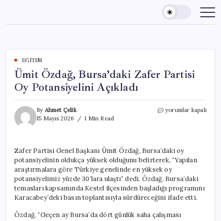
Skip
to
content
EĞITIM
Ümit Özdağ, Bursa’daki Zafer Partisi
Oy Potansiyelini Açıkladı
Ümit
By
Ahmet Çelik
yorumlar kapalı
Özdağ,
15 Mayıs 2026
1 Min Read
Bursa’daki
Zafer
Partisi
Zafer Partisi Genel Başkanı Ümit Özdağ, Bursa’daki oy
Oy
potansiyelinin oldukça yüksek olduğunu belirterek, “Yapılan
Potansiyelini
Açıkladı
araştırmalara göre Türkiye genelinde en yüksek oy
için
potansiyelimiz yüzde 30’lara ulaştı” dedi. Özdağ, Bursa’daki
temasları kapsamında Kestel ilçesinden başladığı programını
Karacabey’deki basın toplantısıyla sürdüreceğini ifade etti.
Özdağ, “Geçen ay Bursa’da dört günlük saha çalışması