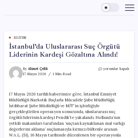
Skip
to
content
EĞITIM
İstanbul’da Uluslararası Suç Örgütü
Liderinin Kardeşi Gözaltına Alındı!
İstanbul’da
By
Ahmet Çelik
yorumlar kapalı
Uluslararası
17 Mayıs 2026
1 Min Read
Suç
Örgütü
Liderinin
17 Mayıs 2026 tarihli haberimize göre, İstanbul Emniyet
Kardeşi
Müdürlüğü Narkotik Suçlarla Mücadele Şube Müdürlüğü,
Gözaltına
Alındı!
İstihbarat Şube Müdürlüğü ve MİT’in işbirliğiyle
için
gerçekleştirilen operasyon sonucunda, uluslararası suç
örgütü liderinin kardeşi Pendik’te yakalandı. Hollanda’nın
yetkili makamları tarafından ‘suçtan kaynaklanan mal varlığı
değerlerini aklama’ suçlamasıyla kırmızı bültenle aranan
W.A.L. (51), 16 Mayıs tarihinde düzenlenen bir operasyonla