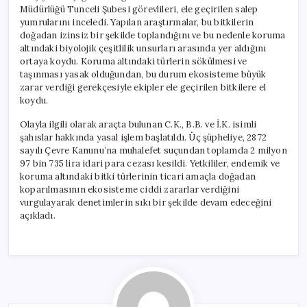
Müdürlüğü Tunceli Şubesi görevlileri, ele geçirilen salep
yumrularını inceledi. Yapılan araştırmalar, bu bitkilerin
doğadan izinsiz bir şekilde toplandığını ve bu nedenle koruma
altındaki biyolojik çeşitlilik unsurları arasında yer aldığını
ortaya koydu. Koruma altındaki türlerin sökülmesi ve
taşınması yasak olduğundan, bu durum ekosisteme büyük
zarar verdiği gerekçesiyle ekipler ele geçirilen bitkilere el
koydu.
Olayla ilgili olarak araçta bulunan C.K., B.B. ve İ.K. isimli
şahıslar hakkında yasal işlem başlatıldı. Üç şüpheliye, 2872
sayılı Çevre Kanunu’na muhalefet suçundan toplamda 2 milyon
97 bin 735 lira idari para cezası kesildi. Yetkililer, endemik ve
koruma altındaki bitki türlerinin ticari amaçla doğadan
koparılmasının ekosisteme ciddi zararlar verdiğini
vurgulayarak denetimlerin sıkı bir şekilde devam edeceğini
açıkladı.