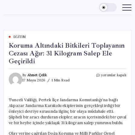
Skip
to
content
EĞITIM
Koruma Altındaki Bitkileri Toplayanın
Cezası Ağır: 31 Kilogram Salep Ele
Geçirildi
Koruma
By
Ahmet Çelik
yorumlar kapalı
Altındaki
17 Mayıs 2026
1 Min Read
Bitkileri
Toplayanın
Cezası
Tunceli Valiliği, Pertek İlçe Jandarma Komutanlığı’na bağlı
Ağır:
Akpazar Jandarma Karakolu ekiplerinin gerçekleştirdiği bir
31
Kilogram
önleyici devriye sırasında ilginç bir olaya müdahale etti.
Salep
Şüpheli bir aracı durduran ekipler, aracın içerisindeki bir çuval
Ele
ve bir heybe içinde yaklaşık 31 kilogram salep yumrusu buldu.
Geçirildi
için
Olay yerine çağrılan Doğa Koruma ve Milli Parklar Genel