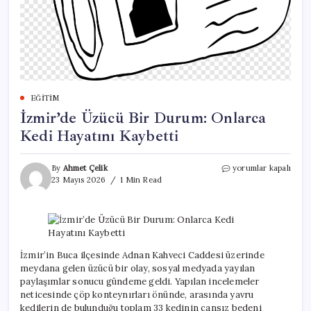
EĞITIM
İzmir’de Üzücü Bir Durum: Onlarca
Kedi Hayatını Kaybetti
İzmir’de
By
Ahmet Çelik
yorumlar kapalı
Üzücü
23 Mayıs 2026
1 Min Read
Bir
Durum:
Onlarca
Kedi
Hayatını
Kaybetti
İzmir’in Buca ilçesinde Adnan Kahveci Caddesi üzerinde
için
meydana gelen üzücü bir olay, sosyal medyada yayılan
paylaşımlar sonucu gündeme geldi. Yapılan incelemeler
neticesinde çöp konteynırları önünde, arasında yavru
kedilerin de bulunduğu toplam 33 kedinin cansız bedeni