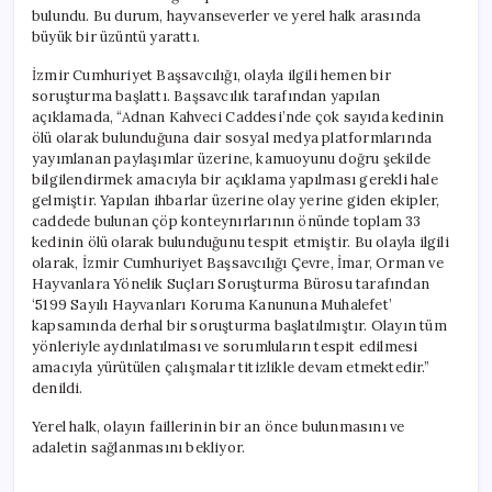
bulundu. Bu durum, hayvanseverler ve yerel halk arasında
büyük bir üzüntü yarattı.
İzmir Cumhuriyet Başsavcılığı, olayla ilgili hemen bir
soruşturma başlattı. Başsavcılık tarafından yapılan
açıklamada, “Adnan Kahveci Caddesi’nde çok sayıda kedinin
ölü olarak bulunduğuna dair sosyal medya platformlarında
yayımlanan paylaşımlar üzerine, kamuoyunu doğru şekilde
bilgilendirmek amacıyla bir açıklama yapılması gerekli hale
gelmiştir. Yapılan ihbarlar üzerine olay yerine giden ekipler,
caddede bulunan çöp konteynırlarının önünde toplam 33
kedinin ölü olarak bulunduğunu tespit etmiştir. Bu olayla ilgili
olarak, İzmir Cumhuriyet Başsavcılığı Çevre, İmar, Orman ve
Hayvanlara Yönelik Suçları Soruşturma Bürosu tarafından
‘5199 Sayılı Hayvanları Koruma Kanununa Muhalefet’
kapsamında derhal bir soruşturma başlatılmıştır. Olayın tüm
yönleriyle aydınlatılması ve sorumluların tespit edilmesi
amacıyla yürütülen çalışmalar titizlikle devam etmektedir.”
denildi.
Yerel halk, olayın faillerinin bir an önce bulunmasını ve
adaletin sağlanmasını bekliyor.