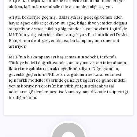
Afişte “Kardeşlik Kalbimizde Gelecek Aklımızda” ifadeleri yer
alırken, kullanılan semboller de anlam derinliği taşıyor.
Afişte, kökleriyle geçmişi, dallarıyla ise geleceği temsil eden
hayat ağacı dikkat çekiyor. Bu ağaç, bilgelik ve yeniden doğuşu
simgeliyor. Ayrıca, hilalin gölgesinde uluyan bozkurt figürü de
MHP’nin yol gösterici rolünü vurguluyor. Partinin lideri Devlet
Bahçeli’nin de afişte yer alması, bu kampanyanın önemini
artırıyor.
MHP’nin bu kampanyayı başlatmasının sebebi, terörsüz
Türkiye hedefi doğrultusunda kamuoyunu ve partinin tabanını
ikna etme çabaları olarak değerlendiriliyor. Diğer yandan,
güvenlik güçlerinin PKK terör örgütünün bertaraf edilmesi
için farklı modeller üzerinde çalıştığı bilgileri de gündemdeki
yerini koruyor. Terörsüz bir Türkiye için atılacak yasal
adımların gözlemlenmesi ise kamuoyunun dikkatle takip ettiği
bir diğer konu.