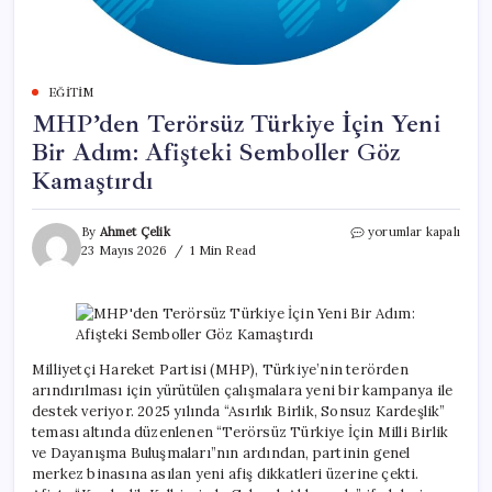
EĞITIM
MHP’den Terörsüz Türkiye İçin Yeni
Bir Adım: Afişteki Semboller Göz
Kamaştırdı
MHP’den
By
Ahmet Çelik
yorumlar kapalı
Terörsüz
23 Mayıs 2026
1 Min Read
Türkiye
İçin
Yeni
Bir
Adım:
Afişteki
Milliyetçi Hareket Partisi (MHP), Türkiye’nin terörden
Semboller
arındırılması için yürütülen çalışmalara yeni bir kampanya ile
Göz
destek veriyor. 2025 yılında “Asırlık Birlik, Sonsuz Kardeşlik”
Kamaştırdı
teması altında düzenlenen “Terörsüz Türkiye İçin Milli Birlik
için
ve Dayanışma Buluşmaları”nın ardından, partinin genel
merkez binasına asılan yeni afiş dikkatleri üzerine çekti.