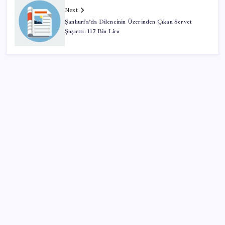
Next
Şanlıurfa’da Dilencinin Üzerinden Çıkan Servet
Şaşırttı: 117 Bin Lira
SON YAZILAR
Halkbank’tan beklenti üstü net kâr
Pezeşkiyan: Teslim olmaya zorlanırsak savaşırız,
boyun eğmeyiz
Google Messages’a Yeni Uzun Basma Menüsü Geldi