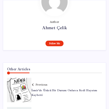
Author
Ahmet Çelik
Follow Me
Other Articles
Previous
İzmir’de Üzücü Bir Durum: Onlarca Kedi Hayatını
Kaybetti