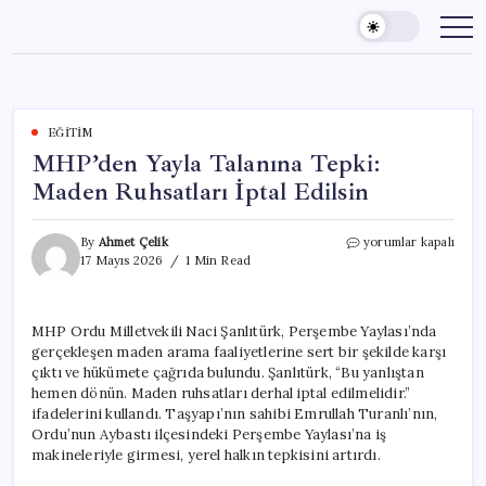
Skip
to
content
EĞITIM
MHP’den Yayla Talanına Tepki:
Maden Ruhsatları İptal Edilsin
MHP’den
By
Ahmet Çelik
yorumlar kapalı
Yayla
17 Mayıs 2026
1 Min Read
Talanına
Tepki:
Maden
MHP Ordu Milletvekili Naci Şanlıtürk, Perşembe Yaylası’nda
Ruhsatları
gerçekleşen maden arama faaliyetlerine sert bir şekilde karşı
İptal
Edilsin
çıktı ve hükümete çağrıda bulundu. Şanlıtürk, “Bu yanlıştan
için
hemen dönün. Maden ruhsatları derhal iptal edilmelidir.”
ifadelerini kullandı. Taşyapı’nın sahibi Emrullah Turanlı’nın,
Ordu’nun Aybastı ilçesindeki Perşembe Yaylası’na iş
makineleriyle girmesi, yerel halkın tepkisini artırdı.