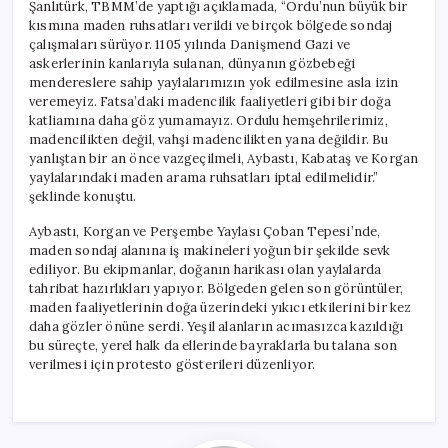
Şanlıtürk, TBMM’de yaptığı açıklamada, “Ordu’nun büyük bir
kısmına maden ruhsatları verildi ve birçok bölgede sondaj
çalışmaları sürüyor. 1105 yılında Danişmend Gazi ve
askerlerinin kanlarıyla sulanan, dünyanın gözbebeği
mendereslere sahip yaylalarımızın yok edilmesine asla izin
veremeyiz. Fatsa’daki madencilik faaliyetleri gibi bir doğa
katliamına daha göz yumamayız. Ordulu hemşehrilerimiz,
madencilikten değil, vahşi madencilikten yana değildir. Bu
yanlıştan bir an önce vazgeçilmeli, Aybastı, Kabataş ve Korgan
yaylalarındaki maden arama ruhsatları iptal edilmelidir.”
şeklinde konuştu.
Aybastı, Korgan ve Perşembe Yaylası Çoban Tepesi’nde,
maden sondaj alanına iş makineleri yoğun bir şekilde sevk
ediliyor. Bu ekipmanlar, doğanın harikası olan yaylalarda
tahribat hazırlıkları yapıyor. Bölgeden gelen son görüntüler,
maden faaliyetlerinin doğa üzerindeki yıkıcı etkilerini bir kez
daha gözler önüne serdi. Yeşil alanların acımasızca kazıldığı
bu süreçte, yerel halk da ellerinde bayraklarla bu talana son
verilmesi için protesto gösterileri düzenliyor.