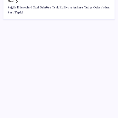
Next
Sağlık Hizmetleri Özel Sektöre Terk Ediliyor: Ankara Tabip Odası’ndan
Sert Tepki
SON YAZILAR
X para kazanma sistemini baştan değiştiriyor:
Başkasının videosunu paylaşmak yetmeyecek
Plajlarda yeni dönem Resmi Gazete’de yayımlandı:
Artık vatandaşlar da girebilecek
Gençler, kamusal alanların geleceği için Çankaya’da
buluştu