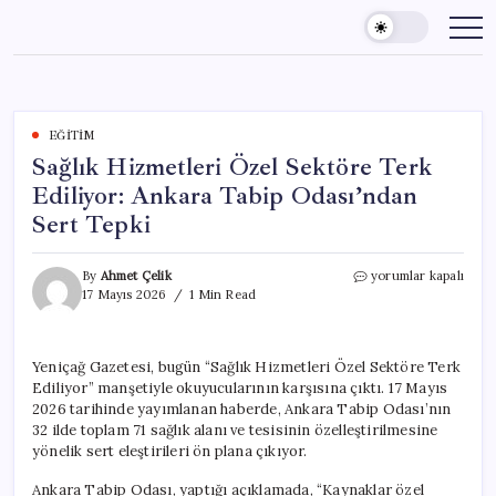
Skip
to
content
EĞITIM
Sağlık Hizmetleri Özel Sektöre Terk
Ediliyor: Ankara Tabip Odası’ndan
Sert Tepki
Sağlık
By
Ahmet Çelik
yorumlar kapalı
Hizmetleri
17 Mayıs 2026
1 Min Read
Özel
Sektöre
Terk
Yeniçağ Gazetesi, bugün “Sağlık Hizmetleri Özel Sektöre Terk
Ediliyor:
Ediliyor” manşetiyle okuyucularının karşısına çıktı. 17 Mayıs
Ankara
Tabip
2026 tarihinde yayımlanan haberde, Ankara Tabip Odası’nın
Odası’ndan
32 ilde toplam 71 sağlık alanı ve tesisinin özelleştirilmesine
Sert
yönelik sert eleştirileri ön plana çıkıyor.
Tepki
için
Ankara Tabip Odası, yaptığı açıklamada, “Kaynaklar özel