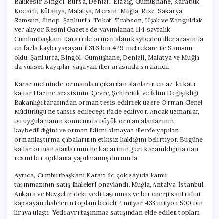
Balıkesir, Bingöl, Bursa, Denizli, Elazığ, Gümüşhane, Karabük,
Kocaeli, Kütahya, Malatya, Mersin, Muğla, Rize, Sakarya,
Samsun, Sinop, Şanlıurfa, Tokat, Trabzon, Uşak ve Zonguldak
yer alıyor. Resmi Gazete’de yayımlanan 114 sayfalık
Cumhurbaşkanı Kararı ile orman alanı kaybeden iller arasında
en fazla kaybı yaşayan il 316 bin 429 metrekare ile Samsun
oldu. Şanlıurfa, Bingöl, Gümüşhane, Denizli, Malatya ve Muğla
da yüksek kayıplar yaşayan iller arasında sıralandı.
Karar metninde, ormandan çıkarılan alanların en az iki katı
kadar Hazine arazisinin, Çevre, Şehircilik ve İklim Değişikliği
Bakanlığı tarafından orman tesis edilmek üzere Orman Genel
Müdürlüğü’ne tahsis edileceği ifade ediliyor. Ancak uzmanlar,
bu uygulamanın sonucunda büyük orman alanlarının
kaybedildiğini ve orman iklimi olmayan illerde yapılan
ormanlaştırma çabalarının etkisiz kaldığını belirtiyor. Bugüne
kadar orman alanlarının ne kadarının geri kazanıldığına dair
resmi bir açıklama yapılmamış durumda.
Ayrıca, Cumhurbaşkanı Kararı ile çok sayıda kamu
taşınmazının satış ihaleleri onaylandı. Muğla, Antalya, İstanbul,
Ankara ve Nevşehir’deki yedi taşınmaz ve bir enerji santralini
kapsayan ihalelerin toplam bedeli 2 milyar 433 milyon 500 bin
liraya ulaştı. Yedi ayrı taşınmaz satışından elde edilen toplam