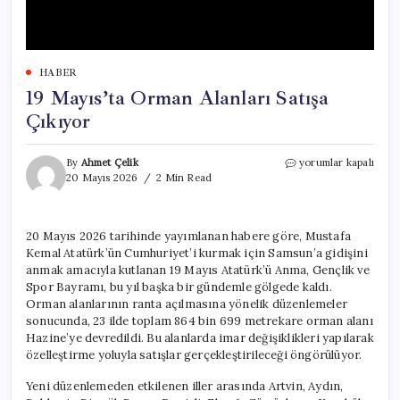
HABER
19 Mayıs’ta Orman Alanları Satışa
Çıkıyor
19
By
Ahmet Çelik
yorumlar kapalı
Mayıs’ta
20 Mayıs 2026
2 Min Read
Orman
Alanları
Satışa
20 Mayıs 2026 tarihinde yayımlanan habere göre, Mustafa
Çıkıyor
Kemal Atatürk’ün Cumhuriyet’i kurmak için Samsun’a gidişini
için
anmak amacıyla kutlanan 19 Mayıs Atatürk’ü Anma, Gençlik ve
Spor Bayramı, bu yıl başka bir gündemle gölgede kaldı.
Orman alanlarının ranta açılmasına yönelik düzenlemeler
sonucunda, 23 ilde toplam 864 bin 699 metrekare orman alanı
Hazine’ye devredildi. Bu alanlarda imar değişiklikleri yapılarak
özelleştirme yoluyla satışlar gerçekleştirileceği öngörülüyor.
Yeni düzenlemeden etkilenen iller arasında Artvin, Aydın,